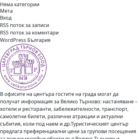
Няма категории
Мета
Вход
RSS поток за записи
RSS поток за коментари
WordPress България
В офисите на центъра гостите на града могат да
получат информация за Велико Търново: настаняване –
хотели и ресторанти, забележителности, транспорт,
самолетни билети, различни атракции и актуални
събития, коли под наем и др.Туристическият център
предлага преференциални цени за групови посещения
за всички музейни обекти във Велико Търново и