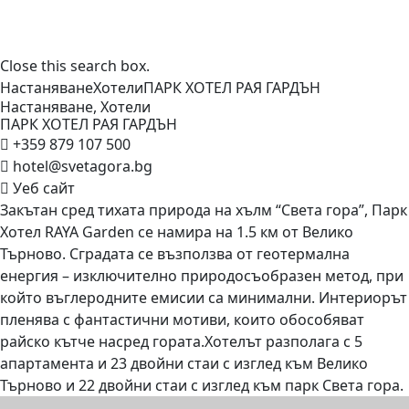
Close this search box.
Настаняване
Хотели
ПАРК ХОТЕЛ РАЯ
ГАРДЪН
Настаняване
,
Хотели
ПАРК ХОТЕЛ РАЯ
ГАРДЪН
+359 879 107 500
hotel@svetagora.bg
Уеб сайт
Закътан сред тихата природа на хълм “Света гора”, Парк
Хотел RAYA Garden се намира на 1.5 км от Велико
Търново. Сградата се възползва от геотермална
енергия – изключително природосъобразен метод, при
който въглеродните емисии са минимални. Интериорът
пленява с фантастични мотиви, които обособяват
райско кътче насред гората.Хотелът разполага с 5
апартамента и 23 двойни стаи с изглед към Велико
Търново и 22 двойни стаи с изглед към парк Света гора.