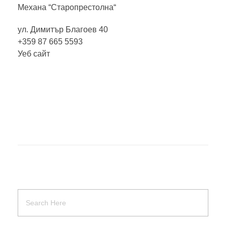
Механа
“Старопрестолна“
ул. Димитър Благоев 40
+359 87 665 5593
Уеб сайт
Карти на града
МТИ „Културен туризъм“
Карти на града
МТИ „Културен туризъм“