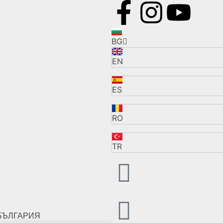
BG
EN
ES
RO
TR
БЪЛГАРИЯ