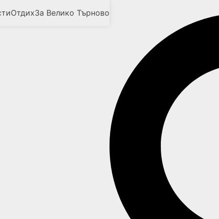
сти
Отдих
За Велико Търново