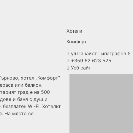
Хотели
Комфорт
ул.Панайот Типаграфов 5
+359 62 623 525
Уеб сайт
Търново, хотел „Комфорт“
ераса или балкон.
тарият град е на 500
дове и баня с душ и
 безплатен Wi-Fi. Хотелът
ф. На място се