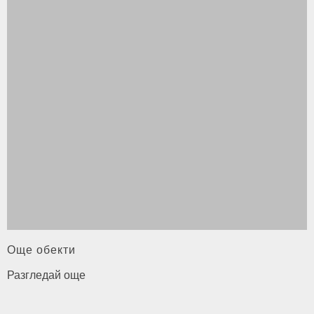
Още обекти
Разгледай още