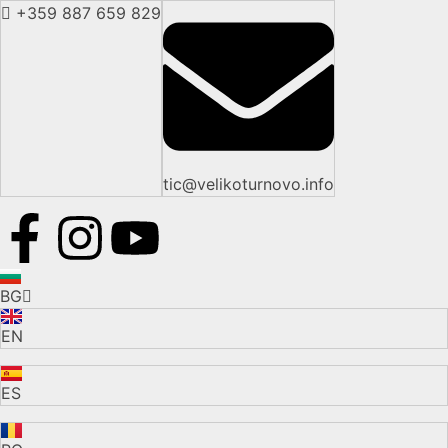
+359 887 659 829
tic@velikoturnovo.info
BG
EN
ES