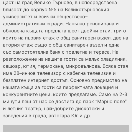
цаст на град Велико Търново, в непосредствена
близост до корпус №5 на Великотърновския
университет и всички обществено–
административни сгради. Напълно реновирана и
обновена къщата предлага шест двойни стаи, три от
които на първия етаж с общ санитарен възел, две на
втория етаж също с общ санитарен възел и една
със самостоятелна баня с тоалетна и тераса. На
разположение на нашите гости са малък хладилник,
сешоар, ютия, термокана, микровълнова. Всяка стая
има 28–инчов телевизор с кабелна телевизия и
безплатен интернет достъп. Основно предимство на
нашата къща за гости са перфектната локация и
конкурентните цени, които предлагаме. Само на 2-3
минути пеш от нас се достига до парк “Марно поле”
и летния театър, най-добрите дискотеки и
заведения в града, автогара Юг и др.