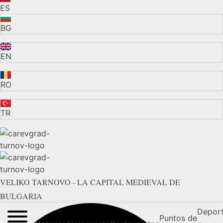
ES
BG
EN
RO
TR
VELIKO TARNOVO - LA CAPITAL MEDIEVAL DE
BULGARIA
Depor
Puntos de