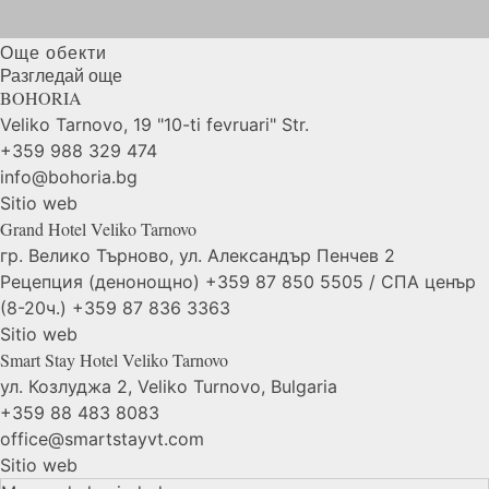
Още обекти
Разгледай още
BOHORIA
Veliko Tarnovo, 19 "10-ti fevruari" Str.
+359 988 329 474
info@bohoria.bg
Sitio web
Grand Hotel Veliko
Tarnovo
гр. Велико Търново, ул. Александър Пенчев 2
Рецепция (денонощно) +359 87 850 5505 / СПА ценър
(8-20ч.) +359 87 836 3363
Sitio web
Smart Stay Hotel Veliko
Tarnovo
ул. Козлуджа 2, Veliko Turnovo, Bulgaria
+359 88 483 8083
office@smartstayvt.com
Sitio web