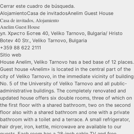
Cerrar este cuadro de búsqueda.
Alojamiento
Casa de invitados
Anelim Guest
House
Casa de invitados
,
Alojamiento
Anelim Guest
House
ул. Христо Ботев 40, Veliko Tarnovo, Bulgaria/ Hristo
Botev 40 Str., Veliko Tarnovo, Bulgaria
+359 88 622 2111
Sitio web
House Anelim, Veliko Tarnovo has a bed base of 12 places.
Guest house «Anelim» is located in the central part of the
city of Veliko Tarnovo, in the immediate vicinity of building
No. 5 of the University of Veliko Tarnovo and all public-
administrative buildings. The completely renovated and
updated house offers six double rooms, three of which on
the first floor with a shared bathroom, two on the second
floor also with a shared bathroom and one with a private
bathroom with a toilet and a terrace. A small refrigerator,
hair dryer, iron, kettle, microwave are available to our
guests. Each room has a 28-inch cable TV and free