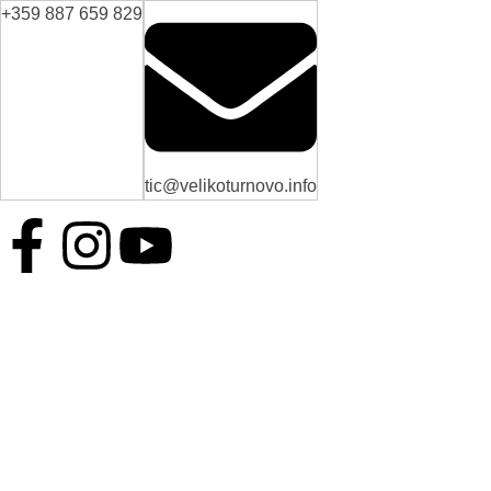
+359 887 659 829
tic@velikoturnovo.info
BG
EN
ES
RO