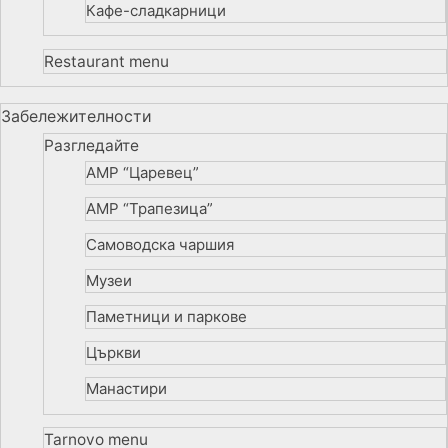
Кафе-сладкарници
Restaurant menu
Забележителности
Разгледайте
АМР “Царевец”
АМР “Трапезица”
Самоводска чаршия
Музеи
Паметници и паркове
Църкви
Манастири
Tarnovo menu