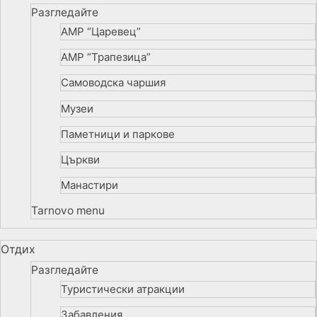
Разгледайте
АМР “Царевец”
АМР “Трапезица”
Самоводска чаршия
Музеи
Паметници и паркове
Църкви
Манастири
Tarnovo menu
Отдих
Разгледайте
Туристически атракции
Забавления