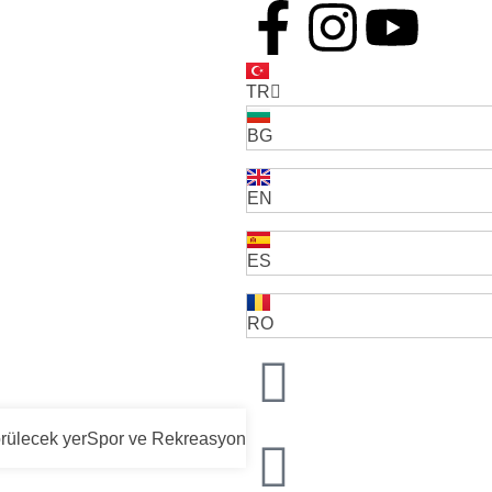
TR
BG
EN
ES
RO
rülecek yer
Spor ve Rekreasyon