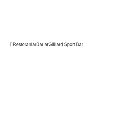
Restoranlar
Barlar
Gilliard Sport
Bar