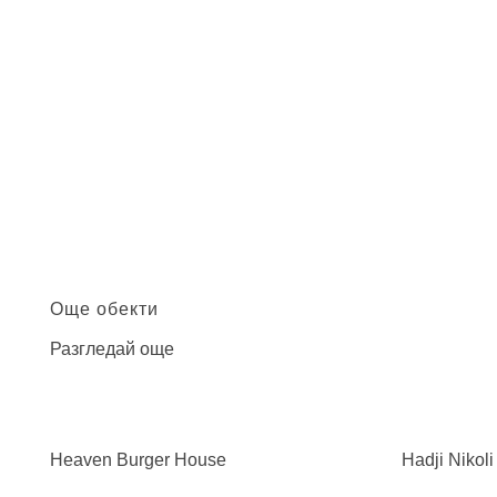
Още обекти
Разгледай още
Heaven Burger
House
Hadji Nikol