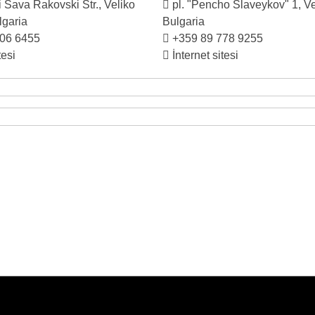
 Sava Rakovski Str., Veliko
pl. "Pencho Slaveykov" 1, Ve
lgaria
Bulgaria
906 6455
+359 89 778 9255
tesi
İnternet sitesi