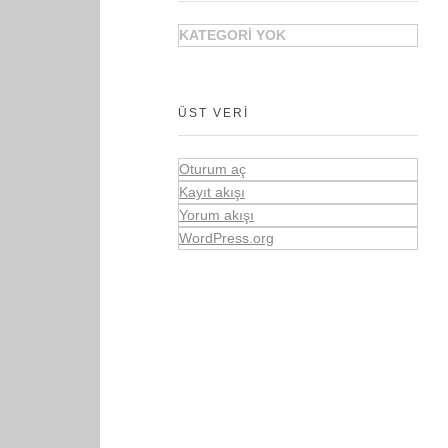
KATEGORI YOK
ÜST VERI
Oturum aç
Kayıt akışı
Yorum akışı
WordPress.org