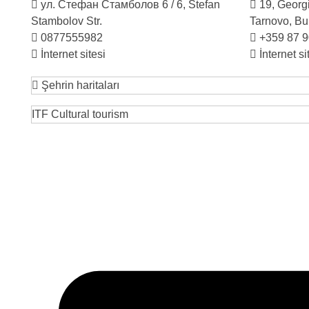
ул. Стефан Стамболов 6 / 6, Stefan
19, Georgi
Stambolov Str.
Tarnovo, Bu
0877555982
+359 87 
İnternet sitesi
İnternet si
Şehrin haritaları
ITF Cultural tourism