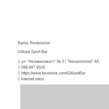
Barlar
,
Restoranlar
Gilliard Sport
Bar
ул. "Независивост" № 3 / "Nezavisimost" 9А
098 897 9535
https://www.facebook.com/GilliardBar
İnternet sitesi