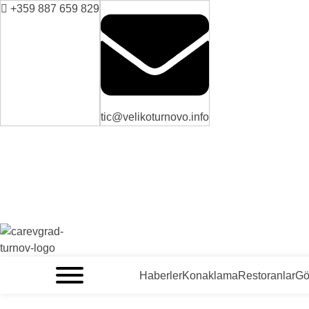
+359 887 659 829
tic@velikoturnovo.info
VELIKO TARNOVO - BULGARİSTAN'IN ORTAÇAĞ BAŞKENTİ
Haberler
Konaklama
Restoranlar
Gö