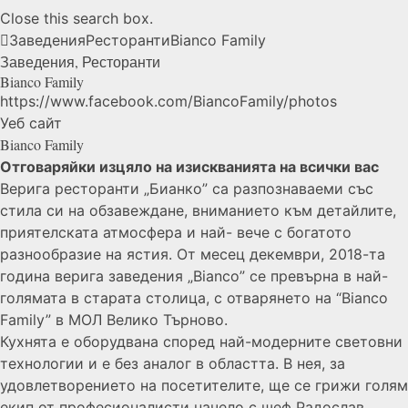
Close this search box.
Заведения
Ресторанти
Bianco
Family
Заведения
,
Ресторанти
Bianco
Family
https://www.facebook.com/BiancoFamily/photos
Уеб сайт
Bianco Family
Отговаряйки изцяло на изискванията на всички вас
Верига ресторанти „Бианко” са разпознаваеми със
стила си на обзавеждане, вниманието към детайлите,
приятелската атмосфера и най- вече с богатото
разнообразие на ястия. От месец декември, 2018-та
година верига заведения „Bianco” се превърна в най-
голямата в старата столица, с отварянето на “Bianco
Family” в МОЛ Велико Търново.
Кухнята е оборудвана според най-модерните световни
технологии и е без аналог в областта. В нея, за
удовлетворението на посетителите, ще се грижи голям
екип от професионалисти начело с шеф Радослав