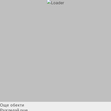
Още обекти
Разгледай още