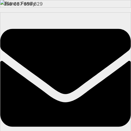
+359 887 659 829