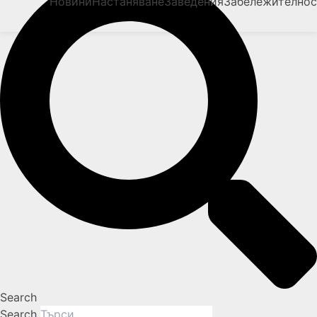
Новини
Настаняване
Заведения
Забележително
Search
Search