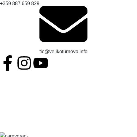
+359 887 659 829
tic@velikoturnovo.info
BG
EN
ES
RO
TR