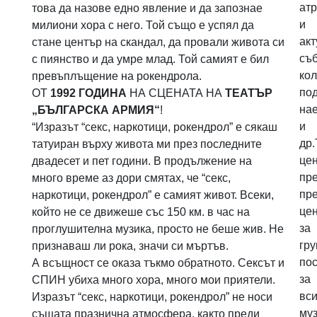
ат
това да назове едно явление и да запознае
и
милиони хора с него. Той също е успял да
ак
стане център на скандал, да провали живота си
съб
с пиянство и да умре млад. Той самият е бил
ко
превъплъщение на рокендрола.
по
ОТ
1992 ГОДИНА
НА СЦЕНАТА НА
ТЕАТЪР
на
„БЪЛГАРСКА АРМИЯ“
!
и
“Изразът “секс, наркотици, рокендрол” е сякаш
др.
татуиран върху живота ми през последните
це
двадесет и пет години. В продължение на
пр
много време аз дори смятах, че “секс,
пр
наркотици, рокендрол” е самият живот. Всеки,
це
който не се движеше със 150 км. в час на
за
проглушителна музика, просто не беше жив. Не
гр
признаваш ли рока, значи си мъртъв.
по
А всъщност се оказа тъкмо обратното. Сексът и
за
СПИН убиха много хора, много мои приятели.
вси
Изразът “секс, наркотици, рокендрол” не носи
му
същата празнична атмосфера, както преди