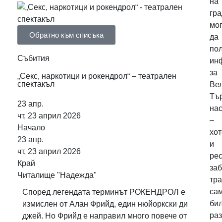
на
гр
мо
Обратно към списъка
да
по
Събития
ин
за
„Секс, наркотици и рокендрол“ – театрален
спектакъл
Ве
Тъ
23
апр.
на
чт, 23 април 2026
–
Начало
хот
23
апр.
и
чт, 23 април 2026
рес
Край
заб
Читалище "Надежда"
тра
са
Според легендата терминът РОКЕНДРОЛ е
бил
измислен от Алан Фрийд, един нюйоркски ди
ра
джей. Но Фрийд е направил много повече от