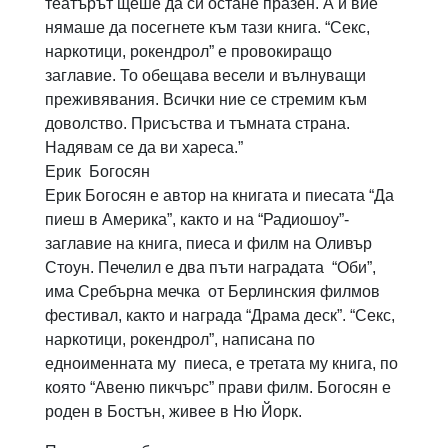
театърът щеше да си остане празен. А и вие
нямаше да посегнете към тази книга. “Секс,
наркотици, рокендрол” е провокиращо
заглавие. То обещава весели и вълнуващи
преживявания. Всички ние се стремим към
доволство. Присъства и тъмната страна.
Надявам се да ви хареса.”
Ерик Богосян
Ерик Богосян е автор на книгата и пиесата “Да
пиеш в Америка”, както и на “Радиошоу”-
заглавие на книга, пиеса и филм на Оливър
Стоун. Печелил е два пъти наградата “Оби”,
има Сребърна мечка от Берлинския филмов
фестивал, както и награда “Драма деск”. “Секс,
наркотици, рокендрол”, написана по
едноименната му пиеса, е третата му книга, по
която “Авеню пикчърс” прави филм. Богосян е
роден в Бостън, живее в Ню Йорк.