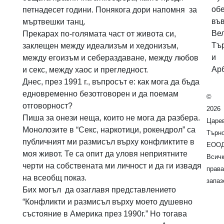
обе
петнадесет години. Понякога дори напомня за
въ
мъртвешки танц.
Ве
Прекарах по-голямата част от живота си,
Тъ
заклещен между идеализъм и хедонизъм,
и
между егоизъм и себераздаване, между любов
Ар
и секс, между хаос и прегледност.
Днес, през 1991 г., въпросът е: как мога да бъда
едновременно безотговорен и да поемам
©
отговорност?
2026
Пиша за онези неща, които не мога да разбера.
Царе
Монолозите в “Секс, наркотици, рокендрол” са
Търн
публичният ми размисъл върху конфликтите в
ЕООД
моя живот. Те са опит да уловя неприятните
Всич
черти на собствената ми личност и да ги извадя
права
на всеобщ показ.
запаз
Бих могъл да озаглавя представлението
“Конфликти и размисъл върху моето душевно
състояние в Америка през 1990г.” Но тогава