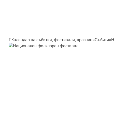
Календар на събития, фестивали, празници
Събития
Н