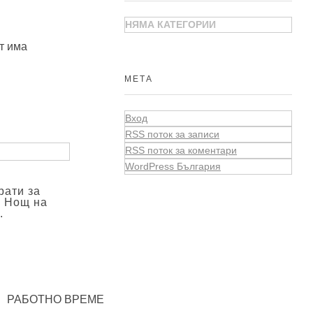
НЯМА КАТЕГОРИИ
т има
МЕТА
Вход
RSS поток за записи
RSS поток за коментари
WordPress България
рати за
а Нощ на
.
РАБОТНО ВРЕМЕ