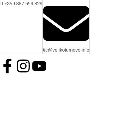
+359 887 659 829
tic@velikoturnovo.info
BG
EN
ES
RO