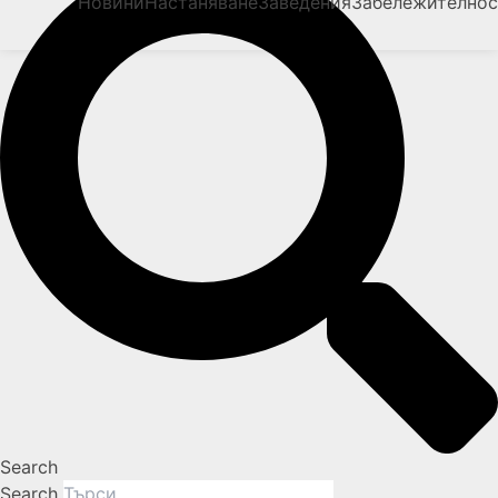
Новини
Настаняване
Заведения
Забележително
Search
Search