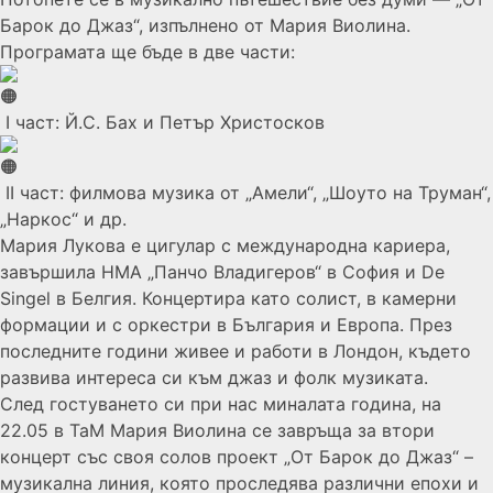
Барок до Джаз“, изпълнено от Мария Виолина.
Програмата ще бъде в две части:
I част: Й.С. Бах и Петър Христосков
II част: филмова музика от „Амели“, „Шоуто на Труман“,
„Наркос“ и др.
Мария Лукова е цигулар с международна кариера,
завършила НМА „Панчо Владигеров“ в София и De
Singel в Белгия. Концертира като солист, в камерни
формации и с оркестри в България и Европа. През
последните години живее и работи в Лондон, където
развива интереса си към джаз и фолк музиката.
След гостуването си при нас миналата година, на
22.05 в TaM Мария Виолина се завръща за втори
концерт със своя солов проект „От Барок до Джаз“ –
музикална линия, която проследява различни епохи и