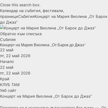
Close this search box.
Календар на събития, фестивали,
празници
Събития
Концерт на Мария Виолина „От Барок
до Джаз“
Обратно към списъка
Събития
Концерт на Мария Виолина „От Барок до Джаз“
22
май
пт, 22 май 2026
Начало
22
май
пт, 22 май 2026
Край
КЛУБ ТАМ
Уеб сайт
Концерт на Мария Виолина „От Барок до Джаз“
Потопете се в музикално пътешествие без думи — „От