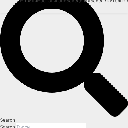
Новини
Настаняване
Заведения
Забележително
Search
Search