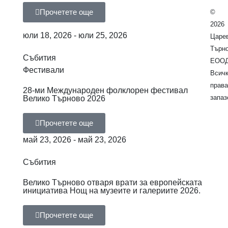
Прочетете още
©
2026
юли 18, 2026 - юли 25, 2026
Царе
Търн
Събития
ЕООД
Фестивали
Всич
права
28-ми Международен фолклорен фестивал
запаз
Велико Търново 2026
Прочетете още
май 23, 2026 - май 23, 2026
Събития
Велико Търново отваря врати за европейската
инициатива Нощ на музеите и галериите 2026.
Прочетете още