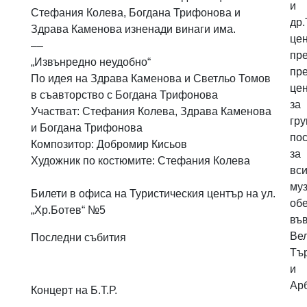
и
Стефания Колева, Богдана Трифонова и
др.
Здрава Каменова изненади винаги има.
це
––
пр
„Извънредно неудобно“
пр
По идея на Здрава Каменова и Светльо Томов
це
в съавторство с Богдана Трифонова
за
Участват: Стефания Колева, Здрава Каменова
гр
и Богдана Трифонова
по
Композитор: Добромир Кисьов
за
Художник по костюмите: Стефания Колева
вси
му
Билети в офиса на Туристическия център на ул.
обе
„Хр.Ботев“ №5
въ
Ве
Последни събития
Тъ
и
Ар
Концерт на Б.Т.Р.