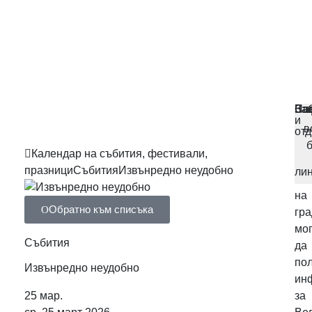
ЦЕ
ВТ
РА
РА
На
За
За
Сп
В
ОФ
ОФ
ВР
ВР
и
оф
в
отд
на
Календар на събития, фестивали,
це
празници
Събития
Извънредно неудобно
ли
гос
на
Обратно към списъка
гр
мо
Събития
да
по
Извънредно неудобно
ин
25
мар.
за