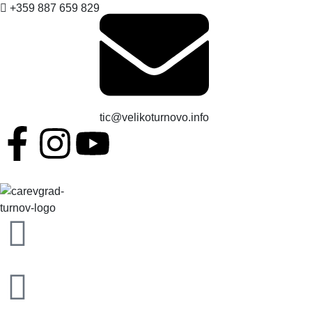
+359 887 659 829
tic@velikoturnovo.info
EN
ES
RO
BG
TR
ВЕЛИКО ТЪРНОВО - СРЕДНОВЕКОВНАТА СТОЛИЦА НА БЪЛГАРИЯ
Новини
Настаняване
Заведения
Забележителности