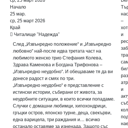
ср, 25 март 2026
Ве
Начало
Тъ
25
мар.
на
ср, 25 март 2026
–
Край
хот
Читалище "Надежда"
и
рес
След „Извънредно положение“ и „Извънредно
заб
любовно“ най-после идва третата част на
тра
любимото женско трио Стефания Колева,
са
Здрава Каменова и Богдана Трифонова –
бил
„Извънредно неудобно“. И обещаваме тя да ви
ра
донесе радост и смях по три.
ат
„Извънредно неудобно“ е представление с
и
истински истории, събирани от живота, за
ак
неудобните ситуации, в които всички попадаме.
съб
Случки с домашни любимци, хипохондрици,
ко
гръцки остров, японско турне, деца, свекърви,
по
една варицела, три раждания и… всичко
на
останало оставяме за изненада. Защото със