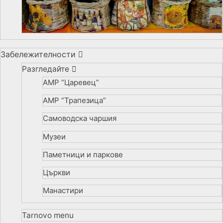
Забележителности
Разгледайте
АМР “Царевец”
АМР “Трапезица”
Самоводска чаршия
Музеи
Паметници и паркове
Църкви
Манастири
Tarnovo menu