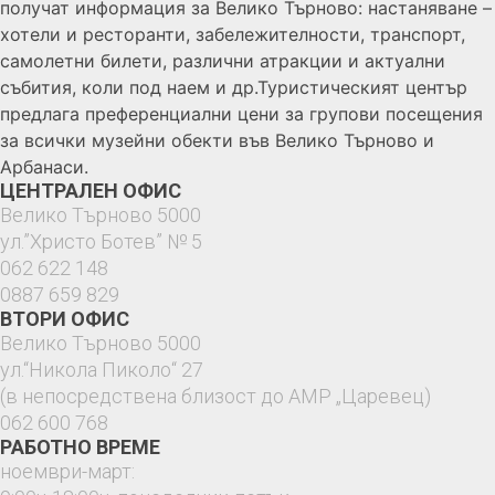
получат информация за Велико Търново: настаняване –
хотели и ресторанти, забележителности, транспорт,
самолетни билети, различни атракции и актуални
събития, коли под наем и др.Туристическият център
предлага преференциални цени за групови посещения
за всички музейни обекти във Велико Търново и
Арбанаси.
ЦЕНТРАЛЕН ОФИС
Велико Търново 5000
ул.”Христо Ботев” № 5
062 622 148
0887 659 829
ВТОРИ ОФИС
Велико Търново 5000
ул.“Никола Пиколо“ 27
(в непосредствена близост до АМР „Царевец)
062 600 768
РАБОТНО ВРЕМЕ
ноември-март: