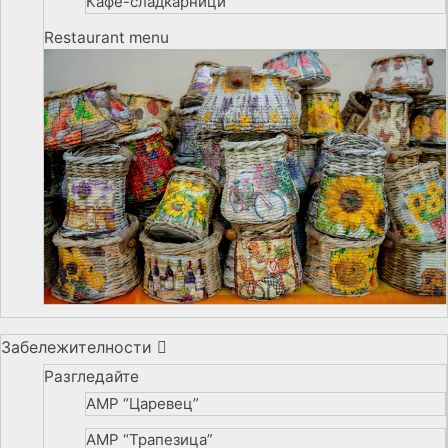
Кафе-сладкарници
Restaurant menu
Забележителности
Разгледайте
АМР “Царевец”
АМР “Трапезица”