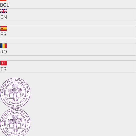
BG
EN
ES
RO
TR