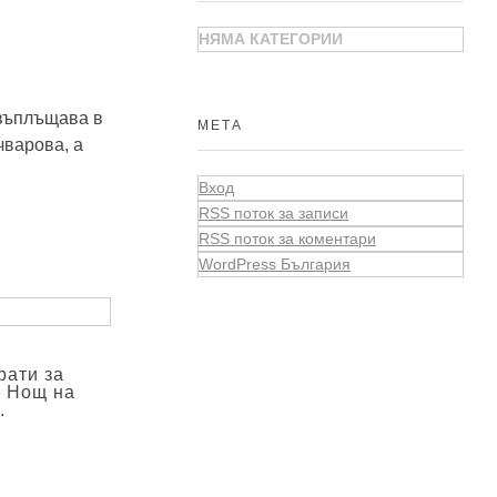
НЯМА КАТЕГОРИИ
евъплъщава в
МЕТА
чварова, а
Вход
RSS поток за записи
RSS поток за коментари
WordPress България
рати за
а Нощ на
.