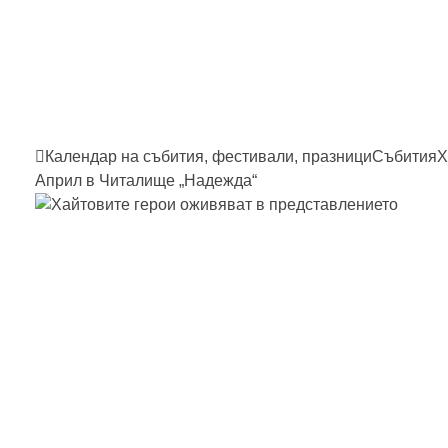
Календар на събития, фестивали, празници
Събития
Х
Април в Читалище „Надежда“