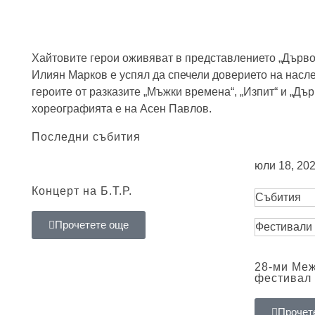
Хайтовите герои оживяват в представлението „Дърво 
Илиян Марков е успял да спечели доверието на насл
героите от разказите „Мъжки времена“, „Изпит“ и „Дъ
хореографията е на Асен Павлов.
Последни събития
юли 18, 202
Концерт на Б.Т.Р.
Събития
Прочетете още
Фестивали
28-ми Ме
фестивал 
Прочет