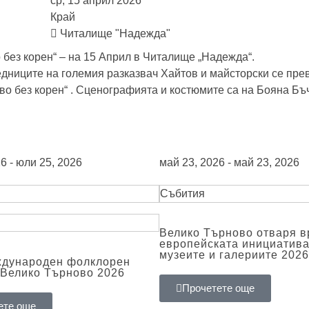
ср, 15 април 2026
Край
Читалище "Надежда"
без корен“ – на 15 Април в Читалище „Надежда“.
едниците на големия разказвач Хайтов и майсторски се пр
рво без корен“ . Сценографията и костюмите са на Бояна Бъ
6 - юли 25, 2026
май 23, 2026 - май 23, 2026
Събития
Велико Търново отваря в
европейската инициатив
музеите и галериите 2026
ждународен фолклорен
Велико Търново 2026
Прочетете още
ете още