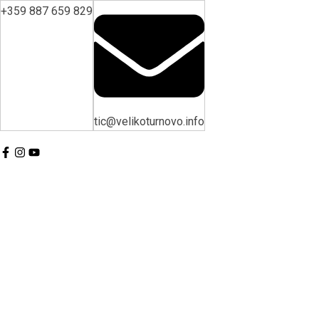
+359 887 659 829
tic@velikoturnovo.info
BG
EN
ES
RO