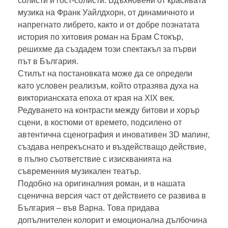
солисти и гост-солисти. Вдъхновени от красивата
музика на Франк Уайлдхорн, от динамичното и
напрегнато либрето, както и от добре познатата
история по хитовия роман на Брам Стокър,
решихме да създадем този спектакъл за първи
път в България.
Стилът на постановката може да се определи
като условен реализъм, който отразява духа на
викторианската епоха от края на XIX век.
Редуването на контрасти между битови и хорър
сцени, в костюми от времето, подсилено от
автентична сценография и иновативен 3D мапинг,
създава непрекъснато и въздействащо действие,
в пълно съответствие с изискванията на
съвременния музикален театър.
Подобно на оригиналния роман, и в нашата
сценична версия част от действието се развива в
България – във Варна. Това придава
допълнителен колорит и емоционална дълбочина