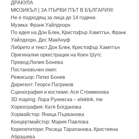
ДРАКУЛА
МЮЗИКЪЛ | ЗА ПЪРВИ ПЪТ В БЪЛГАРИЯ!
Не е подходящ за лица до 14 години.
Музика: Франк Уайлдхорн
По идея на Дон Блек, Кристофър Хамптън, Франк
Уайлдхорн, Дес МакАнуф
Либрето и текст Дон Блек, Кристофър Хамптън
Оригинални оркестрации на Коен Шутс
Превод:Лилия Бонева
Постановъчен екип:
Режисьор: Петко Бонев
Диригент: Георги Патриков
Сценография и костюми: Ася Стоименова
3D maping: Лора Руневска – elektrik. me
Хореография: Катя Богданова
Хормайстор: Яница Първанова
Концертмайстор: Мария Павлова
Корепетитори: Росица Тарапанова, Кристияна
Абрашева