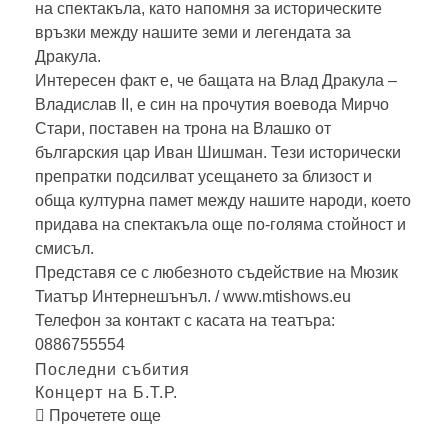
на спектакъла, като напомня за историческите
връзки между нашите земи и легендата за
Дракула.
Интересен факт е, че бащата на Влад Дракула –
Владислав II, е син на прочутия воевода Мирчо
Стари, поставен на трона на Влашко от
българския цар Иван Шишман. Тези исторически
препратки подсилват усещането за близост и
обща културна памет между нашите народи, което
придава на спектакъла още по-голяма стойност и
смисъл.
Представя се с любезното съдействие на Мюзик
Тиатър Интернешънъл. /
www.mtishows.eu
Телефон за контакт с касата на театъра:
0886755554
Последни събития
Концерт на Б.Т.Р.
Прочетете още