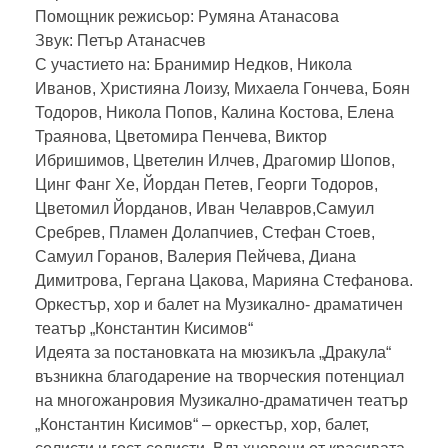
Помощник режисьор: Румяна Атанасова
Звук: Петър Атанасчев
С участието на: Бранимир Недков, Никола
Иванов, Християна Лоизу, Михаела Гончева, Боян
Тодоров, Никола Попов, Калина Костова, Елена
Траянова, Цветомира Пенчева, Виктор
Ибришимов, Цветелин Илчев, Драгомир Шопов,
Цинг Фанг Хе, Йордан Петев, Георги Тодоров,
Цветомил Йорданов, Иван Челавров,Самуил
Сребрев, Пламен Долапчиев, Стефан Стоев,
Самуил Горанов, Валерия Пейчева, Диана
Димитрова, Гергана Цакова, Марияна Стефанова.
Оркестър, хор и балет на Музикално- драматичен
театър „Константин Кисимов“
Идеята за постановката на мюзикъла „Дракула“
възникна благодарение на творческия потенциал
на многожанровия Музикално-драматичен театър
„Константин Кисимов“ – оркестър, хор, балет,