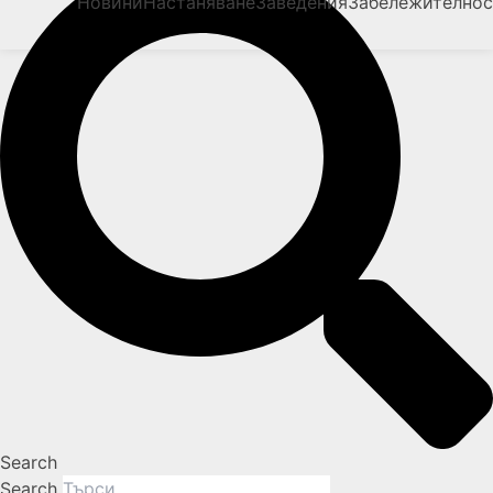
Новини
Настаняване
Заведения
Забележително
Search
Search