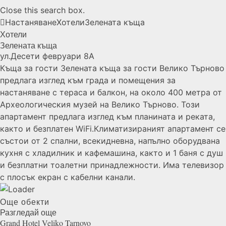
Close this search box.
Настаняване
Хотели
Зелената
къща
Хотели
Зелената
къща
ул.Десети февруари 8А
Къща за гости Зелената къща за гости Велико Търново
предлага изглед към града и помещения за
настаняване с тераса и балкон, на около 400 метра от
Археологическия музей на Велико Търново. Този
апартамент предлага изглед към планината и реката,
както и безплатен WiFi.Климатизираният апартамент се
състои от 2 спални, всекидневна, напълно оборудвана
кухня с хладилник и кафемашина, както и 1 баня с душ
и безплатни тоалетни принадлежности. Има телевизор
с плосък екран с кабелни канали.
Още обекти
Разгледай още
Grand Hotel Veliko
Tarnovo