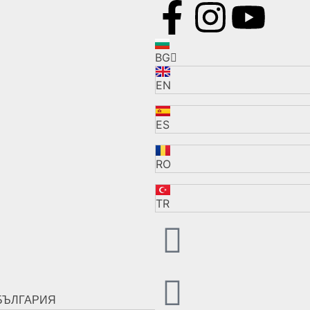
BG
EN
ES
RO
TR
БЪЛГАРИЯ