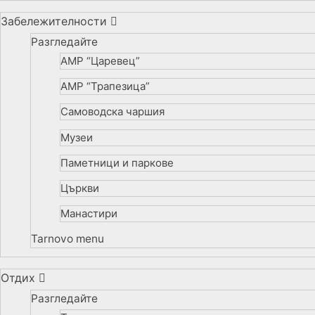
Забележителности
Разгледайте
АМР “Царевец”
АМР “Трапезица”
Самоводска чаршия
Музеи
Паметници и паркове
Църкви
Манастири
Tarnovo menu
Отдих
Разгледайте