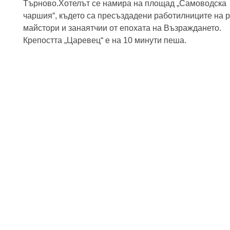
Търново.Хотелът се намира на площад „Самоводска
чаршия“, където са пресъздадени работилниците на 
майстори и занаятчии от епохата на Възраждането.
Крепостта „Царевец“ е на 10 минути пеша.