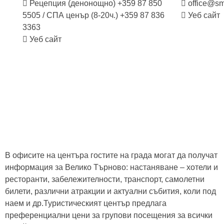
Рецепция (денонощно) +359 87 850
office@sm
5505 / СПА ценър (8-20ч.) +359 87 836
Уеб сайт
3363
Уеб сайт
Карти на града
МТИ „Културен туризъм“
Карти на града
МТИ „Културен туризъм“
В офисите на центъра гостите на града могат да получат
информация за Велико Търново: настаняване – хотели и
ресторанти, забележителности, транспорт, самолетни
билети, различни атракции и актуални събития, коли под
наем и др.Туристическият център предлага
преференциални цени за групови посещения за всички