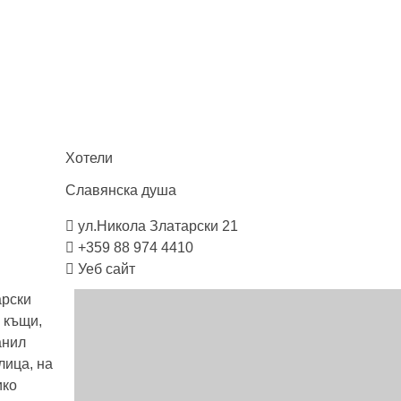
Хотели
Славянска
душа
ул.Никола Златарски 21
+359 88 974 4410
Уеб сайт
арски
 къщи,
анил
лица, на
ико