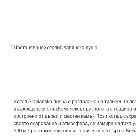
Настаняване
Хотели
Славянска
душа
Хотел Slavianska dusha е разположен в типичен бълг
възрожденски стил.Комплексът разполага с градина и
построени от дърво и местен камък. Този хотел, съхр
своето очарование и атмосфера, се намира на тиха у
500 метра от живописния исторически център на Вел