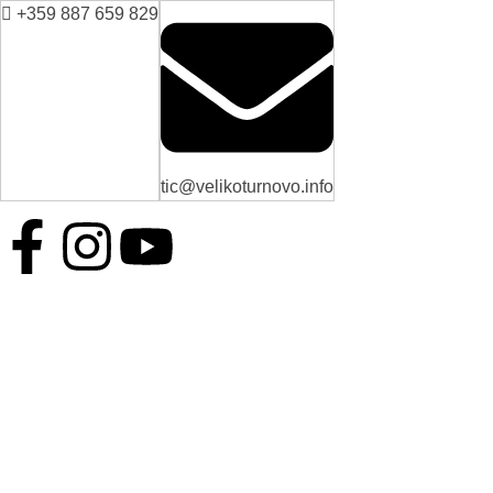
+359 887 659 829
tic@velikoturnovo.info
BG
EN
ES
RO