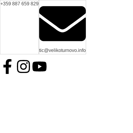
+359 887 659 829
tic@velikoturnovo.info
BG
EN
ES
RO