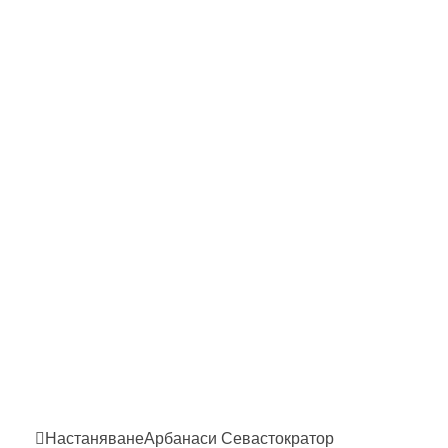
Настаняване
Арбанаси
Севастократор