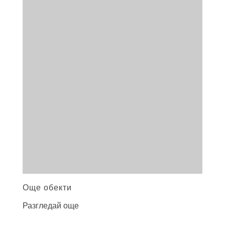
Още обекти
Разгледай още