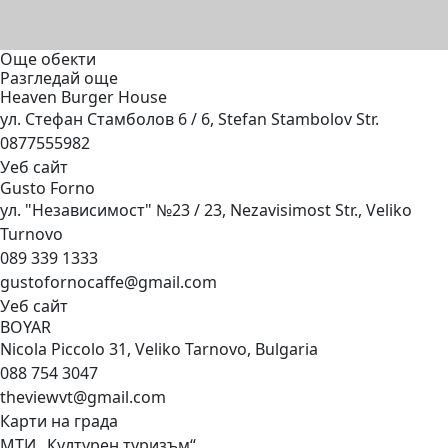
Още обекти
Разгледай още
Heaven Burger
House
ул. Стефан Стамболов 6 / 6, Stefan Stambolov Str.
0877555982
Уеб сайт
Gusto
Forno
ул. "Независимост" №23 / 23, Nezavisimost Str., Veliko
Turnovo
089 339 1333
gustofornocaffe@gmail.com
Уеб сайт
BOYAR
Nicola Piccolo 31, Veliko Tarnovo, Bulgaria
088 754 3047
theviewvt@gmail.com
Карти на града
МТИ „Културен туризъм“