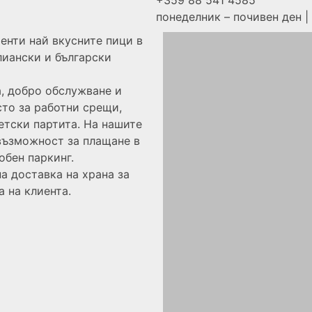
+359 88 541 4585
понеделник – почивен ден |
енти най вкусните пици в
алиански и български
а, добро обслужване и
то за работни срещи,
етски партита. На нашите
възможност за плащане в
обен паркинг.
а доставка на храна за
 на клиента.