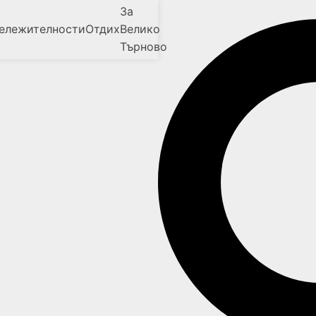
За
ележителности
Отдих
Велико
Търново