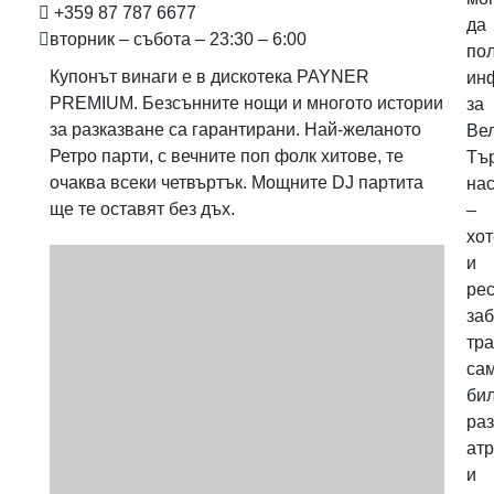
+359 87 787 6677
да
вторник – събота – 23:30 – 6:00
по
Купонът винаги е в дискотека PAYNER
ин
PREMIUM. Безсънните нощи и многото истории
за
за разказване са гарантирани. Най-желаното
Ве
Ретро парти, с вечните поп фолк хитове, те
Тъ
очаква всеки четвъртък. Мощните DJ партита
на
ще те оставят без дъх.
–
хот
и
рес
заб
тра
са
бил
ра
ат
и