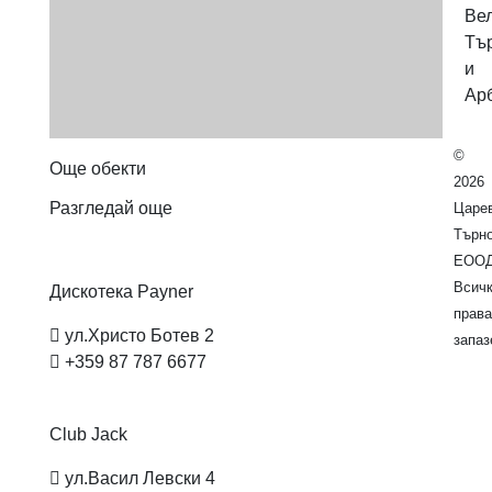
Ве
Тъ
и
Ар
©
Още обекти
2026
Разгледай още
Царе
Търн
ЕООД
Всич
Дискотека
Payner
права
ул.Христо Ботев 2
запаз
+359 87 787 6677
Club
Jack
ул.Васил Левски 4