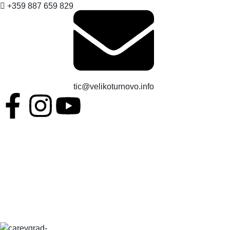
+359 887 659 829
tic@velikoturnovo.info
BG
EN
ES
RO
TR