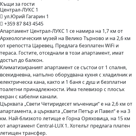
Къщи за гости
Централ-ЛУКС
1
ул.Юрий Гагарин 1
+359 87 843 4545
Апартамент Централ-ЛУКС 1 се намира на 1,7 км от
Археологическия музей на Велико Търново и на 2,6 км
от крепостта Царевец. Предлага безплатен WiFi и
тераса. Гостите, отседнали в този апартамент, имат
достъп до балкон.
Климатизираният апартамент се състои от 1 спалня,
всекидневна, напълно оборудвана кухня с хладилник и
електрическа кана, както и 1 баня с душ и безплатни
тоалетни принадлежности. Има телевизор с плосък
екран с кабелни канали.
Църквата „Свети Четиридесет мъченици“ е на 2,6 км от
апартамента, а църквата „Свети Петър и Павел“ е на 3
км. Най-близкото летище е Горна Оряховица, на 15 км
от апартамент Central-LUX 1. Хотелът предлага платен
летищен трансфер.