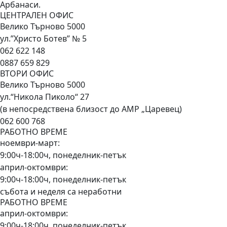
Арбанаси.
ЦЕНТРАЛЕН ОФИС
Велико Търново 5000
ул.”Христо Ботев” № 5
062 622 148
0887 659 829
ВТОРИ ОФИС
Велико Търново 5000
ул.“Никола Пиколо“ 27
(в непосредствена близост до АМР „Царевец)
062 600 768
РАБОТНО ВРЕМЕ
ноември-март:
9:00ч-18:00ч, понеделник-петък
април-октомври:
9:00ч-18:00ч, понеделник-петък
събота и неделя са неработни
РАБОТНО ВРЕМЕ
април-октомври:
9:00ч-18:00ч, понеделник-петък