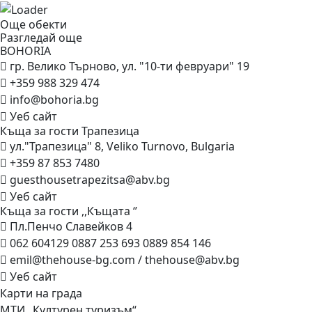
Още обекти
Разгледай още
BOHORIA
гр. Велико Търново, ул. "10-ти февруари" 19
+359 988 329 474
info@bohoria.bg
Уеб сайт
Къща за гости
Трапезица
ул."Трапезица" 8, Veliko Turnovo, Bulgaria
+359 87 853 7480
guesthousetrapezitsa@abv.bg
Уеб сайт
Къща за гости ,,Къщата
‘’
Пл.Пенчо Славейков 4
062 604129
0887 253 693
0889 854 146
emil@thehouse-bg.com
/
thehouse@abv.bg
Уеб сайт
Карти на града
МТИ „Културен туризъм“