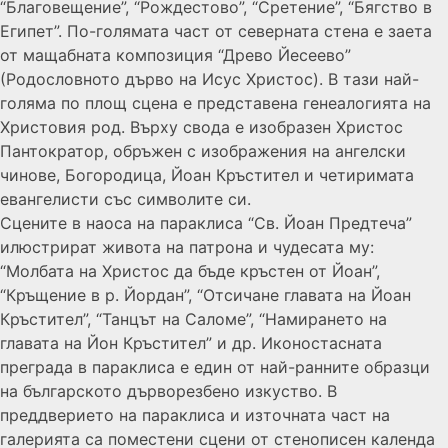
“Благовещение”, “Рождестово”, “Сретение”, “Бягство в
Египет”. По-голямата част от северната стена е заета
от мащабната композиция “Древо Йесеево”
(Родословното дърво на Исус Христос). В тази най-
голяма по площ сцена е представена генеалогията на
Христовия род. Върху свода е изобразен Христос
Пантократор, обръжен с изображения на ангелски
чинове, Богородица, Йоан Кръстител и четиримата
евангелисти със символите си.
Сцените в наоса на параклиса “Св. Йоан Предтеча”
илюстрират живота на патрона и чудесата му:
“Молбата на Христос да бъде кръстен от Йоан”,
“Кръщение в р. Йордан”, “Отсичане главата на Йоан
Кръстител”, “Танцът на Саломе”, “Намирането на
главата на Йон Кръстител” и др. Иконостасната
преграда в параклиса е един от най-ранните образци
на българското дърворезбено изкуство. В
преддверието на параклиса и източната част на
галерията са поместени сцени от стенописен календа