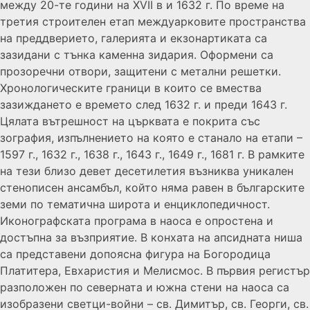
между 20-те години на XVII в и 1632 г. По време на
третия строителен етап междуарковите пространства
на преддверието, галерията и екзонартиката са
зазидани с тънка каменна зидария. Оформени са
прозоречни отвори, защитени с метални решетки.
Хронологическите граници в които се вмества
зазиждането е времето след 1632 г. и преди 1643 г.
Цялата вътрешност на църквата е покрита със
зография, изпълнението на която е станало на етапи –
1597 г., 1632 г., 1638 г., 1643 г., 1649 г., 1681 г. В рамките
на тези близо девет десетилетия възниква уникален
стенописен ансамбъл, който няма равен в българските
земи по тематична широта и енциклопедичност.
Иконографската програма в наоса е опростена и
достъпна за възприятие. В конхата на апсидната ниша
са представени допоясна фигура на Богородица
Платитера, Евхаристия и Мелисмос. В първия регистър
разположен по северната и южна стени на наоса са
изобразени светци-войни – св. Димитър, св. Георги, св.