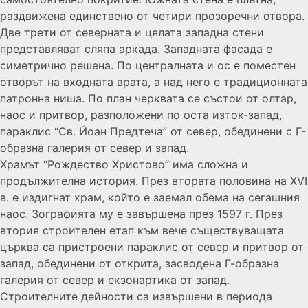
раздвижена единствено от четири прозоречни отвора.
Две трети от северната и цялата западна стени
представляват сляпа аркада. Западната фасада е
симетрично решена. По централната и ос е поместен
отворът на входната врата, а над него е традиционната
патронна ниша. По план черквата се състои от олтар,
наос и притвор, разположени по оста изток-запад,
параклис “Св. Йоан Предтеча” от север, обединени с Г-
образна галерия от север и запад.
Храмът “Рождество Христово” има сложна и
продължителна история. През втората половина на XVI
в. е издигнат храм, който е заемал обема на сегашния
наос. Зографията му е завършена през 1597 г. През
втория строителен етап към вече съществуващата
църква са пристроени параклис от север и притвор от
запад, обединени от открита, засводена Г-образна
галерия от север и екзонартика от запад.
Строителните дейности са извършени в периода