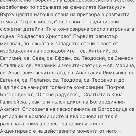
изработено по поръчката на фамилията Кантакузин.
Върху цялата източна стена на притвора е разгъната
темата “Страшния съд” със своите традиционни
сюжетни детайли. Тя е композирана около патронната
сцена “Рождество Христово”. Първият регистър
минаващ по южната и западната стени е зает от
изображения на преподобните – св. Антоний, св.
Евтимий, св. Сава, св. Ефрем, св. Теодосий, св.Симеон
Стълпник, св. Аврамий и жените-светици – св. Марина,
св. Анастасия лечителката, св. Анастасия Римлянка, св.
Евгения, св. Пелагия, св. Теодора, св. Теофано и др.
Над тях се намират големите композиции “Покров
Богородичен”, “О тебе радуется”, “Сватбата в Кана
Галилейска”, както и пълен цикъл на Богородичния
Акатист. Стиховете на песнопенията за Богородица са
цитирани в композициите и въз основа на тях е
разгъната епична повест за целия и живот.
Акцентирано е на действените моменти от него –