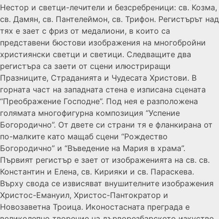
Нестор и светци-лечители и безсребреници: св. Козма,
св. Дамян, св. Пантелеймон, св. Трифон. Регистърът над
тях е зает с фриз от медалиони, в които са
представени бюстови изображения на многобройни
християнски светци и светици. Следващите два
регистъра са заети от сцени илюстриращи
Празниците, Страданията и Чудесата Христови. В
горната част на западната стена е изписана сцената
“Преображение Господне”. Под нея е разположена
голямата многофигурна композиция “Успение
Богородично”. От двете си страни тя е фланкирана от
по-малките като мащаб сцени “Рождество
Богородично” и “Въведение на Мария в храма”.
Първият регистър е зает от изображенията на св. св.
Константин и Елена, св. Кирияки и св. Параскева.
Върху свода се извисяват внушителните изображения
Христос-Емануил, Христос-Пантократор и
Новозаветна Троица. Иконостасната преграда е
великолепно творение на дърворезбарското изкуство,