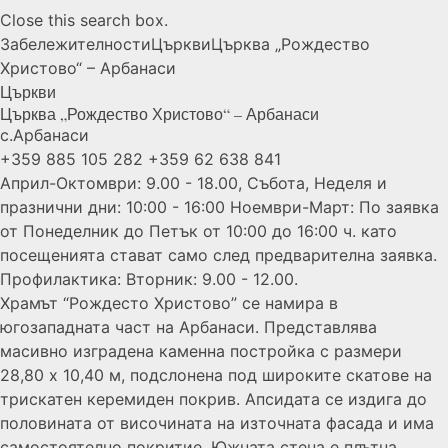
Close this search box.
Забележителности
Църкви
Църква „Рождество
Христово“ –
Арбанаси
Църкви
Църква „Рождество Христово“ –
Арбанаси
с.Арбанаси
+359 885 105 282
+359 62 638 841
Април-Октомври: 9.00 - 18.00, Събота, Неделя и
празнични дни: 10:00 - 16:00 Ноември-Март: По заявка
от Понеделник до Петък от 10:00 до 16:00 ч. като
посещенията стават само след предварителна заявка.
Профилактика: Вторник: 9.00 - 12.00.
Храмът “Рождесто Христово” се намира в
югозападната част на Арбанаси. Представлява
масивно изградена каменна постройка с размери
28,80 х 10,40 м, подслонена под широките скатове на
трискатен керемиден покрив. Апсидата се издига до
половината от височината на източната фасада и има
самостоятелно покритие. Южната стена е плътна,