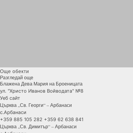
Още обекти
Разгледай още
Блажена Дева Мария на
Броеницата
ул. "Христо Иванов Войводата" №8
Уеб сайт
Църква „Св. Георги“ –
Арбанаси
с.Арбанаси
+359 885 105 282
+359 62 638 841
Църква „Св. Димитър“ –
Арбанаси