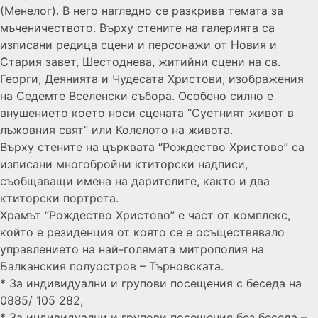
(Менелог). В него нагледно се разкрива темата за
мъченичеството. Върху стените на галерията са
изписани редица сцени и персонажи от Новия и
Стария завет, Шестоднева, житийни сцени на св.
Георги, Деянията и Чудесата Христови, изображения
на Седемте Вселенски събора. Особено силно е
внушението което носи сцената “Суетният живот в
лъжовния свят” или Колелото на живота.
Върху стените на църквата “Рождество Христово” са
изписани многобройни ктиторски надписи,
съобщаващи имена на дарителите, както и два
ктиторски портрета.
Храмът “Рождество Христово” е част от комплекс,
който е резиденция от която се е осъществявало
управлението на най-голямата митрополия на
Балканския полуостров – Търновската.
* За индивидуални и групови посещения с беседа на
0885/ 105 282,
* За индивидуални и групови посещения без беседа –