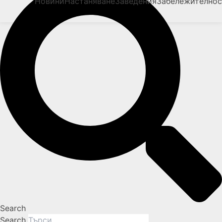
Новини
Настаняване
Заведения
Забележително
Search
Search