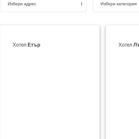
Избери адрес
Избери категория
Хотел
Етър
Хотел
Л
ул. "Ивайло" 2 / 2 "Iv
089 221 7915
hoteletar@hotmail.c