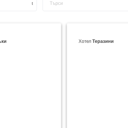
ъки
Хотел
Теразини
aylo" St
Ulitsa Nikola Pikolo 3/ Никола
Пиколо 3
om
062 651 224
office@hotel-lucky.com
Уеб сайт