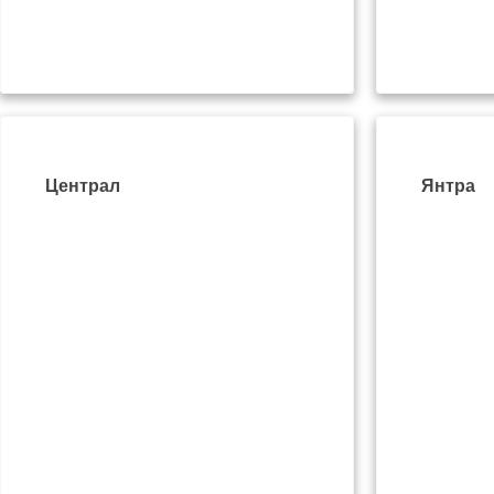
Централ
Янтра
ул.Хаджи Димитър 
+359 882161819
Уеб сайт