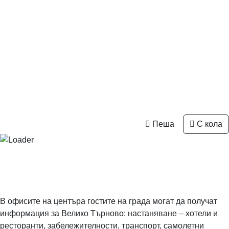
Пеша
С кола
Карти на града
МТИ „Културен туризъм“
Карти на града
МТИ „Културен туризъм“
В офисите на центъра гостите на града могат да получат
информация за Велико Търново: настаняване – хотели и
ресторанти, забележителности, транспорт, самолетни