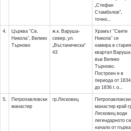
„Стефан
Стамболов”,
точно...
4.
Църква "Св.
ж.к. Варуша-
Храмът "Свети
Никола", Велико
север, ул.
Никола" се
Търново
„Въстаническа“
намира в стария
43
квартал Варуша
във Велико
Търново.
Построен е в
периода от 1834 
до 1836 г. о...
5.
Петропавловски
гр.Лясковец
Петропавловски
манастир
манастир край г
Лясковец води
легендарното си
начало от първа