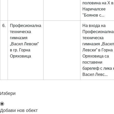
половина на Х в
Наричалсее
"Боянов с...
6.
Професионална
На входа на
техническа
Професионална
гимназия
техническа
„Васил Левски”
гимназия „Васил
в гр. Горна
Левски” в Горна
Оряховица
Оряховица са
поставени
барелеф с лика 
Васил Левс...
Избери
Добави нов обект