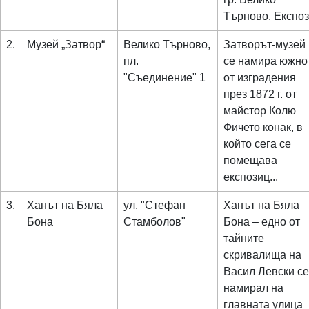
Търново. Експоз.
2.
Музей „Затвор“
Велико Търново,
Затворът-музей
пл.
се намира южно
"Съединение" 1
от изградения
през 1872 г. от
майстор Колю
Фичето конак, в
който сега се
помещава
експозиц...
3.
Ханът на Бяла
ул. "Стефан
Ханът на Бяла
Бона
Стамболов"
Бона – едно от
тайните
скривалища на
Васил Левски се
намирал на
главната улица