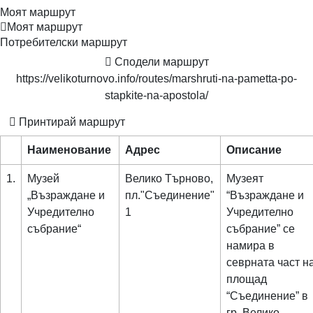
Моят маршрут
Моят маршрут
Потребителски маршрут
Сподели маршрут
https://velikoturnovo.info/routes/marshruti-na-pametta-po-
stapkite-na-apostola/
Принтирай маршрут
Наименование
Адрес
Описание
1.
Музей
Велико Търново,
Музеят
„Възраждане и
пл."Съединение"
“Възраждане и
Учредително
1
Учредително
събрание“
събрание” се
намира в
севрната част н
площад
“Съединение” в
гр. Велико