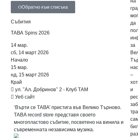
на
Обратно към списъка
гр
мо
Събития
да
по
ТАВА Spins 2026
ин
14
мар.
за
сб, 14 март 2026
Ве
Начало
Тъ
15
мар.
на
нд, 15 март 2026
–
Край
хот
ул. "Ал. Добринов" 2 - Клуб ТАМ
и
Уеб сайт
рес
заб
‘Върти се ТАВА’ пристига във Велико Търново.
тра
TABA record store представя своето
са
многопластово събитие, посветено на винила и
бил
съвременната независима музика.
ра