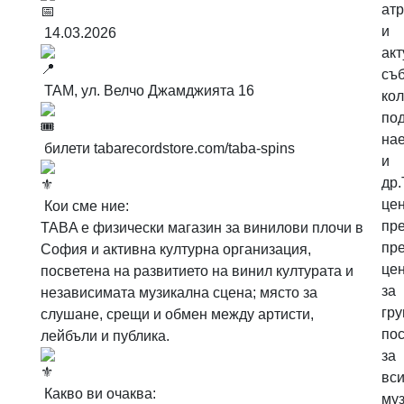
ат
и
14.03.2026
ак
съб
ТАМ, ул. Велчо Джамджията 16
ко
по
на
билети
tabarecordstore.com/taba-spins
и
др.
це
Кои сме ние:
пр
TABA е физически магазин за винилови плочи в
пр
София и активна културна организация,
це
посветена на развитието на винил културата и
за
независимата музикална сцена; място за
гр
слушане, срещи и обмен между артисти,
по
лейбъли и публика.
за
вси
Какво ви очаква:
му