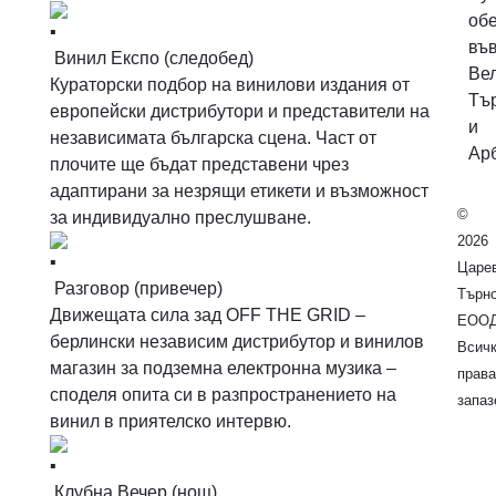
обе
въ
Винил Експо (следобед)
Ве
Кураторски подбор на винилови издания от
Тъ
европейски дистрибутори и представители на
и
независимата българска сцена. Част от
Ар
плочите ще бъдат представени чрез
адаптирани за незрящи етикети и възможност
©
за индивидуално преслушване.
2026
Царе
Разговор (привечер)
Търн
Движещата сила зад OFF THE GRID –
ЕООД
берлински независим дистрибутор и винилов
Всич
магазин за подземна електронна музика –
права
споделя опита си в разпространението на
запаз
винил в приятелско интервю.
Клубна Вечер (нощ)