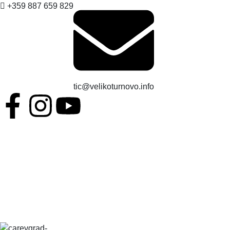
+359 887 659 829
tic@velikoturnovo.info
BG
EN
ES
RO
TR