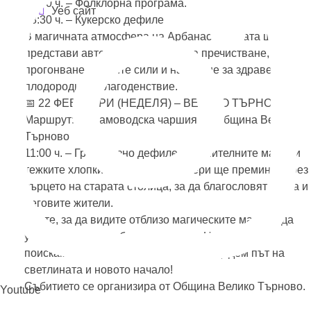
18:00 ч. – Фолклорна програма.
Уеб сайт
18:30 ч. – Кукерско дефиле
В магичната атмосфера на Арбанаси групата ще
представи автентични ритуали за пречистване,
прогонване на злите сили и наричане за здраве,
плодородие и благоденствие.
📅 22 ФЕВРУАРИ (НЕДЕЛЯ) – ВЕЛИКО ТЪРНОВО
Маршрут: от Самоводска чаршия до Община Велико
Търново
11:00 ч. – Грандиозно дефиле. Внушителните маски и
тежките хлопки на „златните“ кукери ще преминат през
сърцето на старата столица, за да благословят града и
неговите жители.
Елате, за да видите отблизо магическите маски и да
усетите силата на българския дух. Нека заедно
поискаме прошка, изгорим лошото и дадем път на
светлината и новото начало!
Събитието се организира от Община Велико Търново.
Youtube