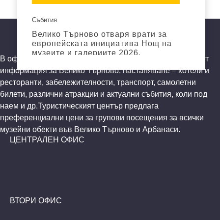
Събития
Велико Търново отваря врати за
европейската инициатива Нощ на
музеите и галериите 2026.
В офисите на центъра гостите на града могат да получат
Прочетете още
информация за Велико Търново: настаняване – хотели и
ресторанти, забележителности, транспорт, самолетни
билети, различни атракции и актуални събития, коли под
наем и др.Туристическият център предлага
преференциални цени за групови посещения за всички
музейни обекти във Велико Търново и Арбанаси.
ЦЕНТРАЛЕН ОФИС
ВТОРИ ОФИС