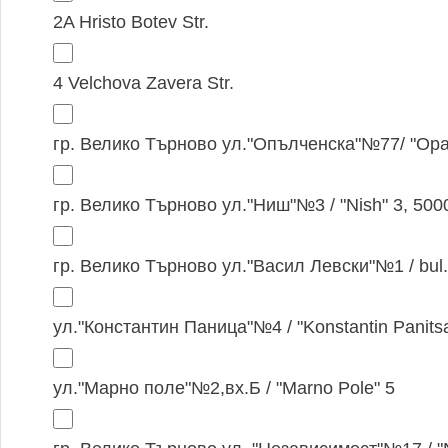
2A Hristo Botev Str.
4 Velchova Zavera Str.
гр. Велико Търново ул."Опълченска"№77/ "Opal
гр. Велико Търново ул."Ниш"№3 / "Nish" 3, 500
гр. Велико Търново ул."Васил Левски"№1 / bul. "
ул."Константин Паница"№4 / "Konstantin Panits
ул."Марно поле"№2,вх.Б / "Marno Pole" 5