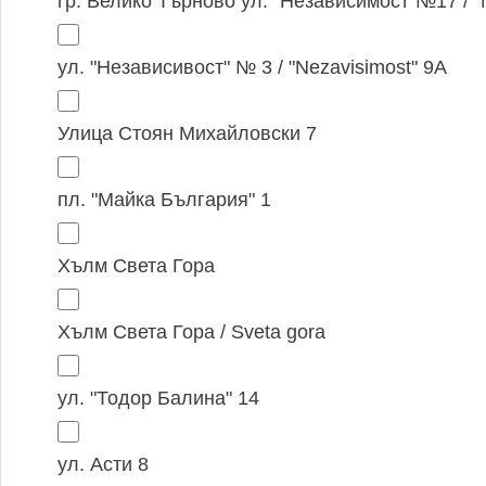
гр. Велико Търново ул. "Независимост"№17 / "Ne
ул. "Независивост" № 3 / "Nezavisimost" 9А
Улица Стоян Михайловски 7
пл. "Майка България" 1
Хълм Света Гора
Хълм Света Гора / Sveta gora
ул. "Тодор Балина" 14
ул. Асти 8