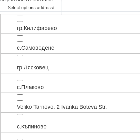
Select options address
гр.Килифарево
с.Самоводене
гр.Лясковец
с.Плаково
Veliko Tarnovo, 2 Ivanka Boteva Str.
с.Къпиново