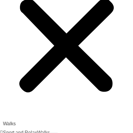
Walks
Sport and Relax
Walks