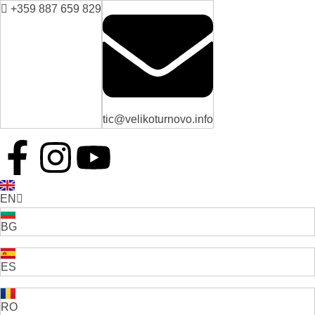
+359 887 659 829
tic@velikoturnovo.info
EN
BG
ES
RO