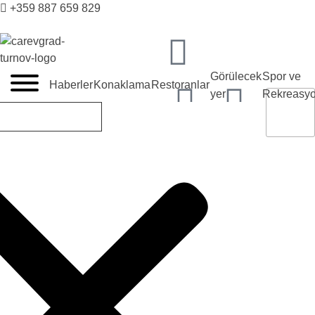
+359 887 659 829
VELIKO TARNOVO - BULGARİSTAN'IN ORTAÇAĞ BAŞKENTİ
Görülecek
Spor ve
Haberler
Konaklama
Restoranlar
yer
Rekreasy
tic@velikoturnovo.info
Restoranlar
Fast food
Burgers and sweets
Asenevtsi
TR
BG
EN
ES