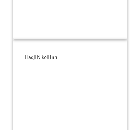
Hadji Nikoli
Inn
19, G
Tarnov
+359
İntern