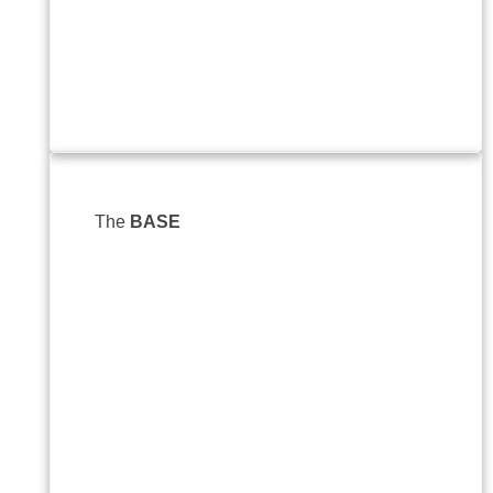
The
BASE
pl. "
Bulgar
+359
İntern