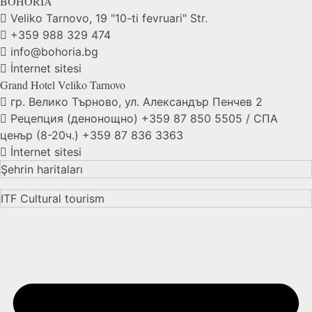
BOHORIA
Veliko Tarnovo, 19 "10-ti fevruari" Str.
+359 988 329 474
info@bohoria.bg
İnternet sitesi
Grand Hotel Veliko
Tarnovo
гр. Велико Търново, ул. Александър Пенчев 2
Рецепция (денонощно) +359 87 850 5505 / СПА
ценър (8-20ч.) +359 87 836 3363
İnternet sitesi
Şehrin haritaları
ITF Cultural tourism