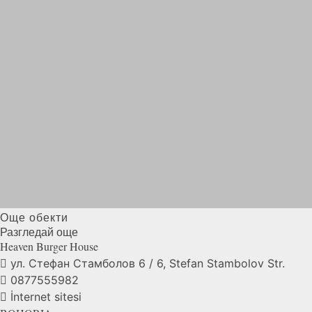
Още обекти
Разгледай още
Heaven Burger
House
ул. Стефан Стамболов 6 / 6, Stefan Stambolov Str.
0877555982
İnternet sitesi