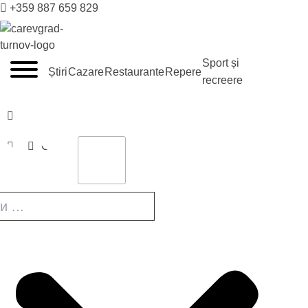
+359 887 659 829
VELIKO TARNOVO - CAPITALA MEDIEVALĂ A BULGARII
Sport și
Știri
Cazare
Restaurante
Repere
recreere
Caută
Cazare
Hoteluri
Bey
House