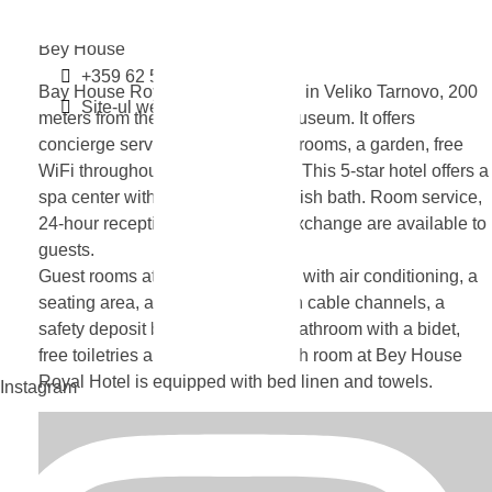
Hoteluri
Bey
House
Bey House
+359 62 508 686
Bay House Royal Hotel is located in Veliko Tarnovo, 200
Site-ul web
meters from the Archaeological Museum. It offers
concierge services, non-smoking rooms, a garden, free
WiFi throughout and a restaurant. This 5-star hotel offers a
spa center with a hot tub and Turkish bath. Room service,
24-hour reception and currency exchange are available to
guests.
Guest rooms at the hotel are fitted with air conditioning, a
seating area, a flat-screen TV with cable channels, a
safety deposit box and a private bathroom with a bidet,
free toiletries and a hairdryer. Each room at Bey House
Royal Hotel is equipped with bed linen and towels.
Instagram