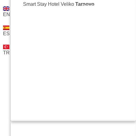
ITF CULTURAL TOURISM
Smart Stay Hotel Veliko
Tarnovo
EN
ул. 
+35
ES
off
Site
TR