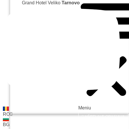
Grand Hotel Veliko
Tarnovo
гр.
Пенч
Рец
СПА ц
Site
Meniu
RO
HĂRȚI ALE ORAȘULUI
BG