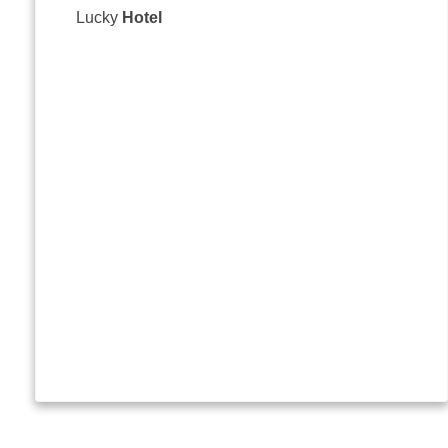
Lucky
Hotel
Ulit
062
off
Site