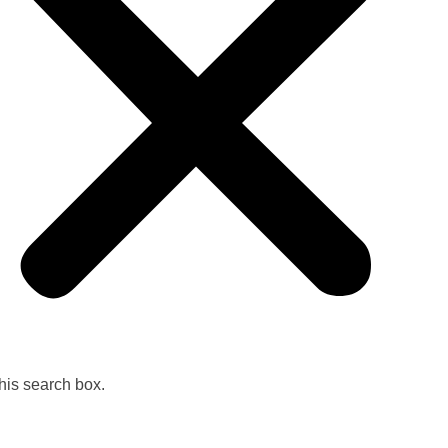
tic@velikoturnovo.info
Facebook-f
his search box.