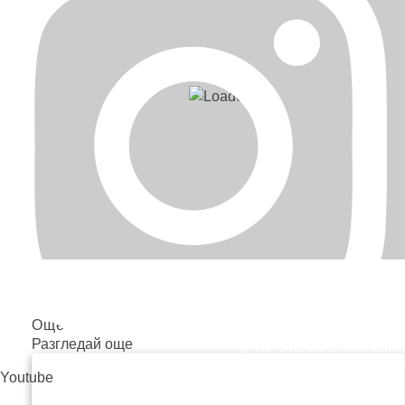
HĂRȚI ALE ORAȘULUI
Още обекти
Разгледай още
ITF CULTURAL TOURISM
Youtube