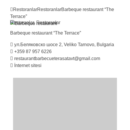
Restoranlar
Restoranlar
Barbeque restaurant “The
Terrace”
Restoranlar
,
Restoranlar
Barbeque restaurant “The
Terrace”
ул.Беляковско шосе 2, Veliko Tarnovo, Bulgaria
+359 87 957 6226
restaurantbarbecueterasatavt@gmail.com
İnternet sitesi