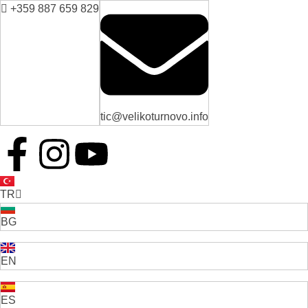
+359 887 659 829
tic@velikoturnovo.info
TR
BG
EN
ES