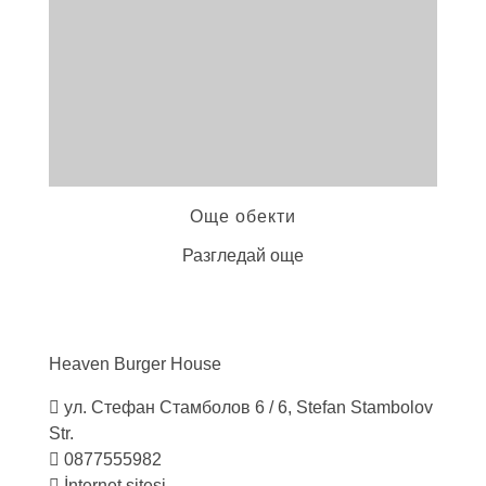
Още обекти
Разгледай още
Heaven Burger
House
ул. Стефан Стамболов 6 / 6, Stefan Stambolov
Str.
0877555982
İnternet sitesi