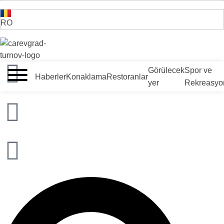
RO
VELIKO TARNOVO - BULGARİSTAN'IN ORTAÇAĞ BAŞKENTİ
Görülecek
Spor ve
Haberler
Konaklama
Restoranlar
yer
Rekreasyo