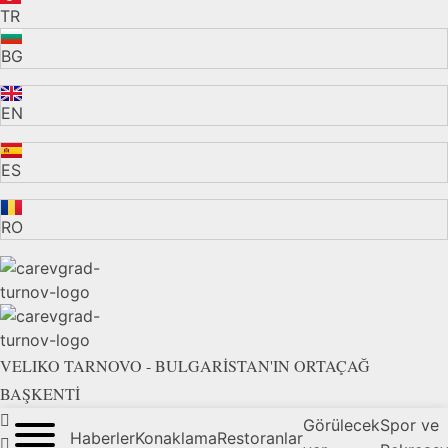
TR
BG
EN
ES
RO
VELIKO TARNOVO - BULGARİSTAN'IN ORTAÇAĞ
BAŞKENTİ
Görülecek
Spor ve
Haberler
Konaklama
Restoranlar