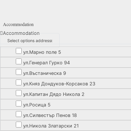
Accommodation
Accommodation
Select options address
ул.Марно поле 5
ул.Генерал Гурко 94
ул.Въстаническа 9
ул.Княз Дондуков-Корсаков 23
ул.Капитан Дядо Никола 2
ул.Росица 5
ул.Силвестър Пенов 18
ул.Никола Златарски 21