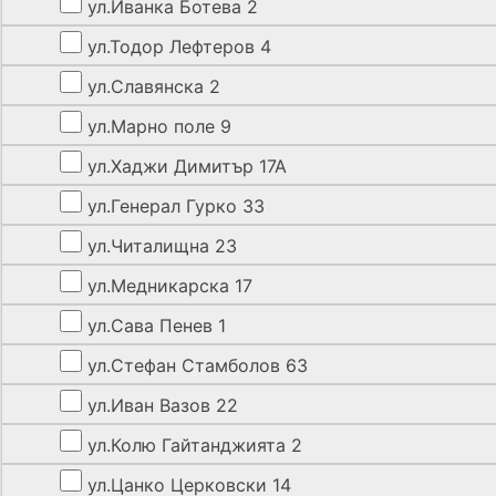
ул.Иванка Ботева 2
ул.Тодор Лефтеров 4
ул.Славянска 2
ул.Марно поле 9
ул.Хаджи Димитър 17А
ул.Генерал Гурко 33
ул.Читалищна 23
ул.Медникарска 17
ул.Сава Пенев 1
ул.Стефан Стамболов 63
ул.Иван Вазов 22
ул.Колю Гайтанджията 2
ул.Цанко Церковски 14