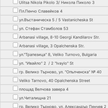
Ulitsa Nikola Pikolo 3/ Никола Пиколо 3
Пл.Пенчо Славейков 4
ул.Въстаническа 5 / 5 Vastanicheska St
ул. Стефан Стамболов 53
Arbanasi village, 8-10 Georgi Kandilarov Str.
Arbanasi village, 3 Opalchenska Str.
ул."Трапезица" 8, Veliko Turnovo, Bulgaria
ул. "Ивайло" 2 / 2 "Ivaylo" St
гр. Велико Търново, ул. "Опълченска" № 40
Veliko Tarnovo, 40 Opalchenska Street
площад Велчова завера 4
ул.Читалищна 21
гр. Велико Търново, ул. Александър Пенчев 2