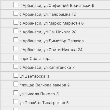
с.Арбанаси, ул.Софроний Врачански 6
с.Арбанаси, ул.Панорамна 12
с.Арбанаси, ул.Марко Мариоти 6
с.Арбанаси, ул.Св. Никола 28
с.Арбанаси, ул.Димитър Папазов
с.Арбанаси, ул.Свети Никола 24
парк Света гора
с.Арбанаси, ул.Капитанска 7
ул.Цветарска 4
площад Велчова завера 2
ул.Никола Пиколо 3
ул.Панайот Типаграфов 5