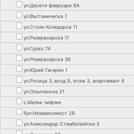
ул.Десети февруари 8А
ул.Въстаническа 7
ул.Стоян Коледаров 11
ул.Резервоарска 11
ул.Гурко 74
ул.Резервоарска 36
ул.Юрий Гагарин 1
ул.Росица 3, вход Б, етаж 3, апартамент 6
ул.Опълченска 21
с.Малък чифлик
бул.Независимост 28
ул.Александър Стамболийски 5