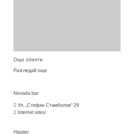
Още обекти
Разгледай още
Nevada
bar
Ул. „Стефан Стамболов“ 29
İnternet sitesi
Hipster