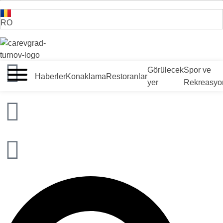
RO
VELIKO TARNOVO - BULGARİSTAN'IN ORTAÇAĞ BAŞKENTİ
Görülecek
Spor ve
Haberler
Konaklama
Restoranlar
yer
Rekreasyo