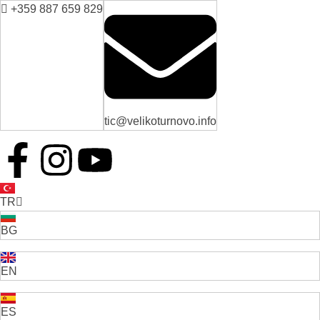
+359 887 659 829
tic@velikoturnovo.info
TR
BG
EN
ES