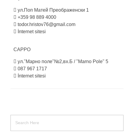
ул.Поп Матей Преображенски 1
+359 98 889 4000
todor.hristov76@gmail.com
İnternet sitesi
CAPPO
ул."Марно поле"№2,вх.Б / "Marno Pole" 5
087 967 1717
İnternet sitesi