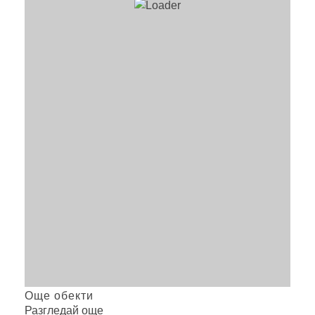
Още обекти
Разгледай още