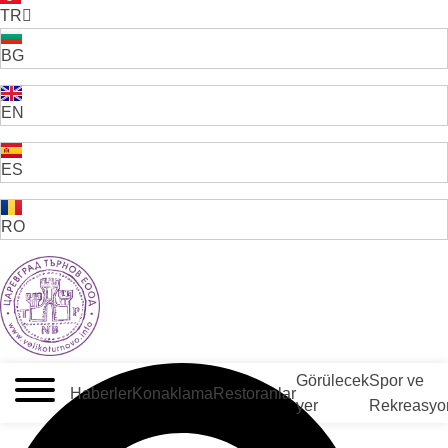
TR
BG
EN
ES
RO
VELIKO TARNOVO - BULGARİSTAN'IN ORTAÇAĞ BAŞKENTİ
Görülecek
Spor ve
Haberler
Konaklama
Restoranlar
yer
Rekreasyo