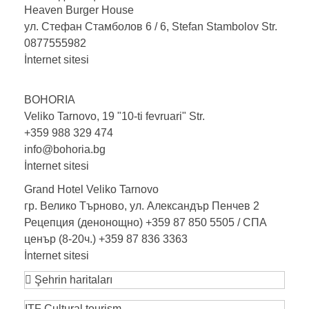
Heaven Burger
House
ул. Стефан Стамболов 6 / 6, Stefan Stambolov Str.
0877555982
İnternet sitesi
BOHORIA
Veliko Tarnovo, 19 "10-ti fevruari" Str.
+359 988 329 474
info@bohoria.bg
İnternet sitesi
Grand Hotel Veliko
Tarnovo
гр. Велико Търново, ул. Александър Пенчев 2
Рецепция (денонощно) +359 87 850 5505 / СПА
ценър (8-20ч.) +359 87 836 3363
İnternet sitesi
Şehrin haritaları
ITF Cultural tourism