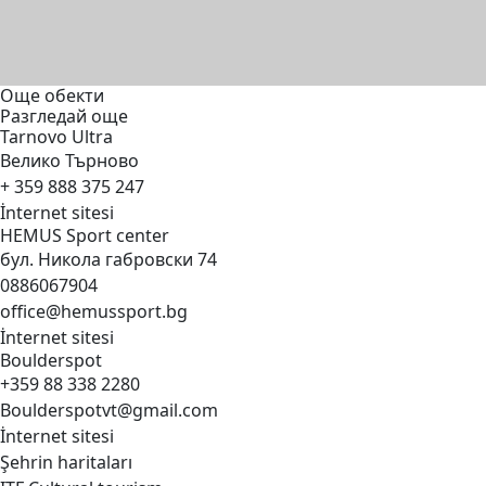
Още обекти
Разгледай още
Tarnovo
Ultra
Велико Търново
+ 359 888 375 247
İnternet sitesi
HEMUS Sport
center
бул. Никола габровски 74
0886067904
office@hemussport.bg
İnternet sitesi
Boulderspot
+359 88 338 2280
Boulderspotvt@gmail.com
İnternet sitesi
Şehrin haritaları