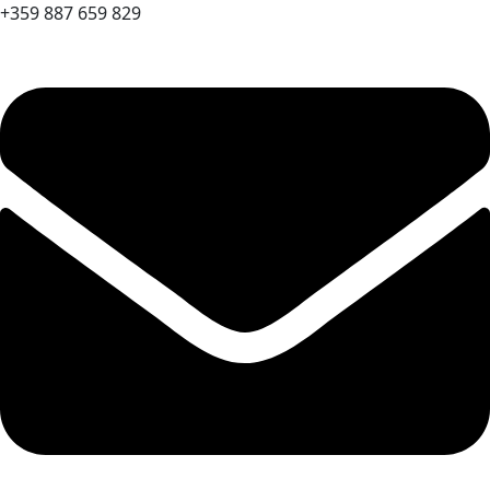
+359 887 659 829