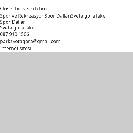
Close this search box.
Spor ve Rekreasyon
Spor Dalları
Sveta gora
lake
Spor Dalları
Sveta gora
lake
087 910 1506
parksvetagora@gmail.com
İnternet sitesi