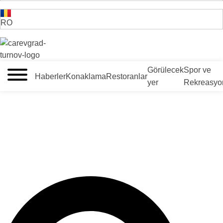
RO
VELIKO TARNOVO - BULGARİSTAN'IN ORTAÇAĞ BAŞKENTİ
Görülecek
Spor ve
Haberler
Konaklama
Restoranlar
yer
Rekreasyo