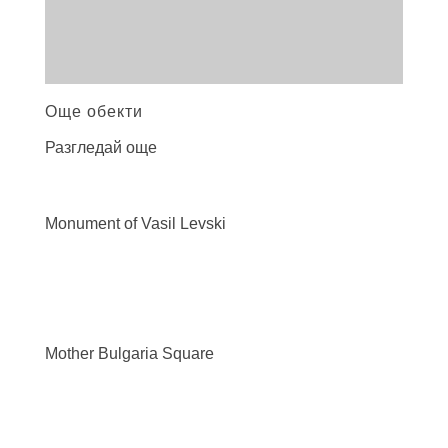
Още обекти
Разгледай още
Monument of Vasil
Levski
Mother Bulgaria
Square