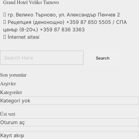
Grand Hotel Veliko
Tarnovo
гр. Велико Търново, ул. Александър Пенчев 2
Рецепция (денонощно) +359 87 850 5505 / СПА
ценър (8-20ч.) +359 87 836 3363
İnternet sitesi
Son yorumlar
Arşivler
Kategoriler
Kategori yok
Üst veri
Oturum aç
Kayıt akışı