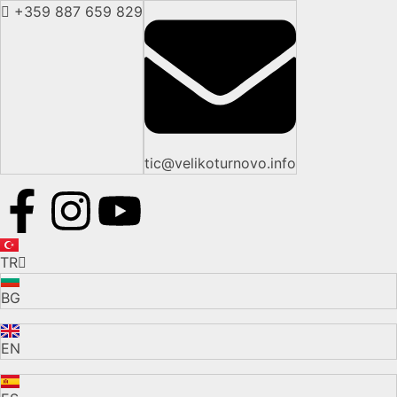
+359 887 659 829
tic@velikoturnovo.info
TR
BG
EN