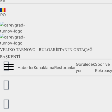
ES
RO
VELIKO TARNOVO - BULGARİSTAN'IN ORTAÇAĞ
BAŞKENTİ
Görülecek
Spor ve
Haberler
Konaklama
Restoranlar
yer
Rekreas