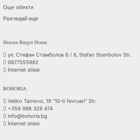
Още обекти
Разгледай още
Heaven Burger
House
ул. Стефан Стамболов 6 / 6, Stefan Stambolov Str.
0877555982
İnternet sitesi
BOHORIA
Veliko Tarnovo, 19 "10-ti fevruari" Str.
+359 988 329 474
info@bohoria.bg
İnternet sitesi