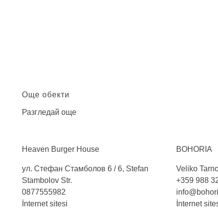
Още обекти
Разгледай още
Heaven Burger
House
BOHORIA
ул. Стефан Стамболов 6 / 6, Stefan
Veliko Tarnov
Stambolov Str.
+359 988 3
0877555982
info@bohor
İnternet sitesi
İnternet site