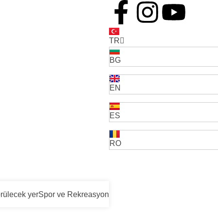
TR
BG
EN
ES
RO
rülecek yer
Spor ve Rekreasyon