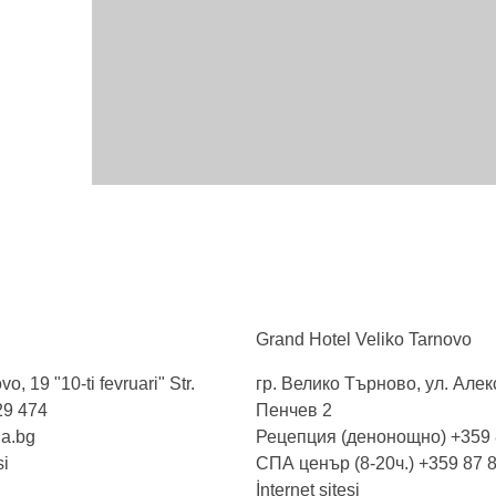
Grand Hotel Veliko
Tarnovo
o, 19 "10-ti fevruari" Str.
гр. Велико Търново, ул. Але
29 474
Пенчев 2
ia.bg
Рецепция (денонощно) +359 8
si
СПА ценър (8-20ч.) +359 87 
İnternet sitesi