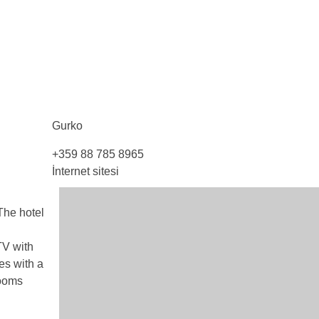
Gurko
+359 88 785 8965
İnternet sitesi
The hotel
TV with
es with a
rooms