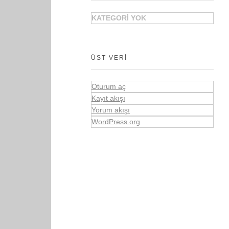
KATEGORI YOK
ÜST VERI
Oturum aç
Kayıt akışı
Yorum akışı
WordPress.org