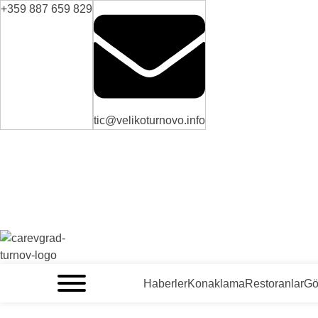
+359 887 659 829
tic@velikoturnovo.info
VELIKO TARNOVO - BULGARİSTAN'IN ORTAÇAĞ BAŞKENTİ
Haberler
Konaklama
Restoranlar
Gö