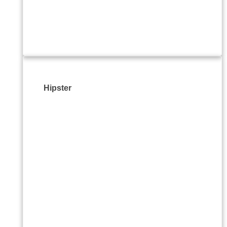
Hipster
ул.П
+359
todo
İntern