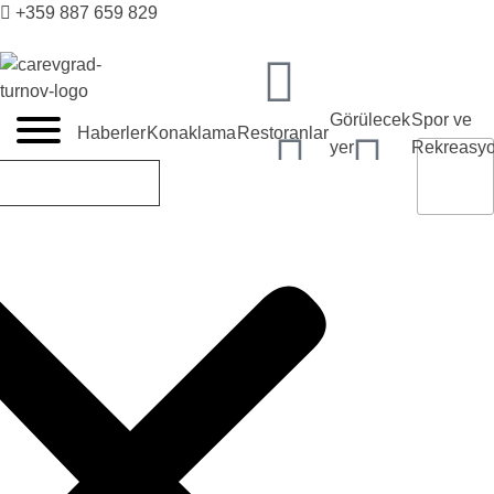
+359 887 659 829
VELIKO TARNOVO - BULGARİSTAN'IN ORTAÇAĞ BAŞKENTİ
Görülecek
Spor ve
Haberler
Konaklama
Restoranlar
yer
Rekreasy
tic@velikoturnovo.info
Restoranlar
Barlar
Fresh Bar Coffee
Caffeine
TR
BG
EN
ES