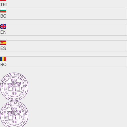
TR
BG
EN
ES
RO