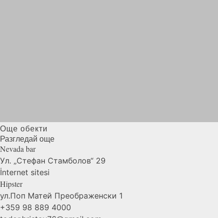
Още обекти
Разгледай още
Nevada
bar
Ул. „Стефан Стамболов“ 29
İnternet sitesi
Hipster
ул.Поп Матей Преображенски 1
+359 98 889 4000