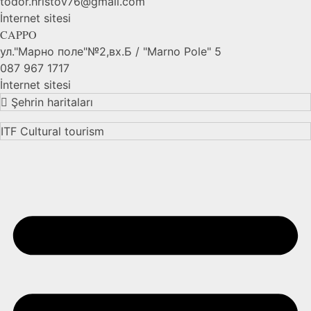
todor.hristov76@gmail.com
İnternet sitesi
CAPPO
ул."Марно поле"№2,вх.Б / "Marno Pole" 5
087 967 1717
İnternet sitesi
Şehrin haritaları
ITF Cultural tourism