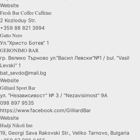
Website
Fresh Bar Coffee
Caffeine
2 Kozloduy Str.
+359 88 821 3994
Gatto
Nero
Ул.“Христо Ботев“ 1
GERONIMO
BAR
гр. Велико Търново ул."Васил Левски"№1 / bul. "Vasil
Levski" 1
bat_sevdo@mail.bg
Website
Gilliard Sport
Bar
ул. "Независивост" № 3 / "Nezavisimost" 9А
098 897 9535
https://www.facebook.com/GilliardBar
Website
Hadji Nikoli
Inn
19, Georgi Sava Rakovski Str., Veliko Tarnovo, Bulgaria