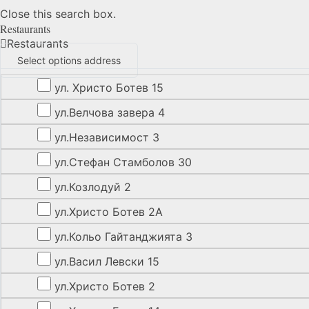
Close this search box.
Restaurants
Restaurants
Select options address
ул. Христо Ботев 15
ул.Велчова завера 4
ул.Независимост 3
ул.Стефан Стамболов 30
ул.Козлодуй 2
ул.Христо Ботев 2А
ул.Кольо Гайтанджията 3
ул.Васил Левски 15
ул.Христо Ботев 2