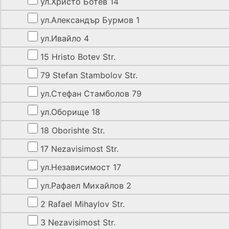
ул.Христо Ботев 14
ул.Александър Бурмов 1
ул.Ивайло 4
15 Hristo Botev Str.
79 Stefan Stambolov Str.
ул.Стефан Стамболов 79
ул.Оборище 18
18 Oborishte Str.
17 Nezavisimost Str.
ул.Независимост 17
ул.Рафаел Михайлов 2
2 Rafael Mihaylov Str.
3 Nezavisimost Str.