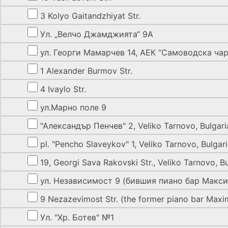
3 Kolyo Gaitandzhiyat Str.
Ул. „Велчо Джамджията“ 9А
ул. Георги Мамарчев 14, АЕК “Самоводска ча
1 Alexander Burmov Str.
4 Ivaylo Str.
ул.Марно поле 9
"Александър Пенчев" 2, Veliko Tarnovo, Bulgari
pl. "Pencho Slaveykov" 1, Veliko Tarnovo, Bulgar
19, Georgi Sava Rakovski Str., Veliko Tarnovo, Bu
ул. Независимост 9 (бившия пиано бар Макс
9 Nezazevimost Str. (the former piano bar Maxi
Ул. "Хр. Ботев" №1