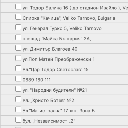
ул. Тодор Балина 16 ( до стадион Ивайло ), Vel
Спирка "Качица", Veliko Tarnovo, Bulgaria
ул. Генерал Гурко 5, Veliko Tarnovo
площад "Майка България" 2А,
ул. Димитър Благоев 40
ул.Поп Матей Преображенски 1
Ул.“Цар Тодор Светослав“ 15
0889 180 111
ул. "Народни будители" №21
Ул. „Христо Ботев“ №2
Ул.“Магистрална“ 17 ж.к. Зона Б
бул. „Независимост „2"