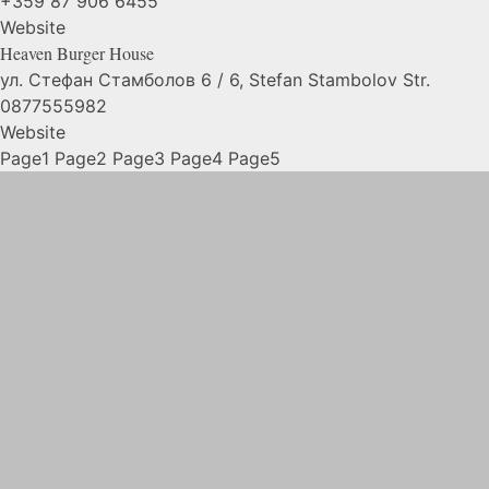
+359 87 906 6455
Website
Heaven Burger
House
ул. Стефан Стамболов 6 / 6, Stefan Stambolov Str.
0877555982
Website
Page
1
Page
2
Page
3
Page
4
Page
5