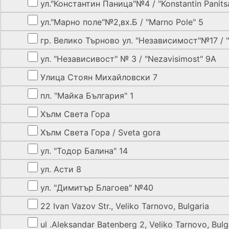
ул."Константин Паница"№4 / "Konstantin Panits
ул."Марно поле"№2,вх.Б / "Marno Pole" 5
гр. Велико Търново ул. "Независимост"№17 / "N
ул. "Независивост" № 3 / "Nezavisimost" 9А
Улица Стоян Михайловски 7
пл. "Майка България" 1
Хълм Света Гора
Хълм Света Гора / Sveta gora
ул. "Тодор Балина" 14
ул. Асти 8
ул. "Димитър Благоев" №40
22 Ivan Vazov Str., Veliko Tarnovo, Bulgaria
ul .Aleksandar Batenberg 2, Veliko Tarnovo, Bulg