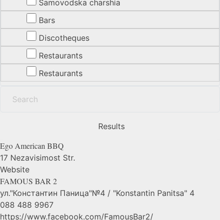
Samovodska charshia
Bars
Discotheques
Restaurants
Restaurants
Results
Ego American
BBQ
17 Nezavisimost Str.
Website
FAMOUS BAR
2
ул."Константин Паница"№4 / "Konstantin Panitsa" 4
088 488 9967
https://www.facebook.com/FamousBar2/